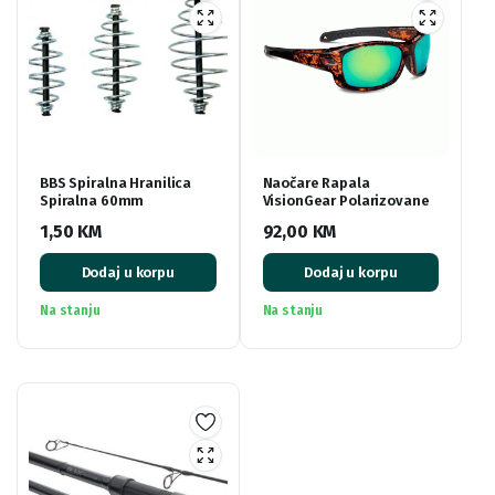
BBS Spiralna Hranilica
Naočare Rapala
Spiralna 60mm
VisionGear Polarizovane
1,50
KM
92,00
KM
Dodaj u korpu
Dodaj u korpu
Na stanju
Na stanju