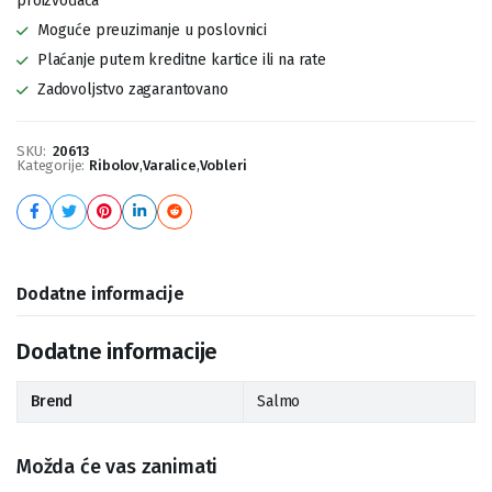
proizvođača
Moguće preuzimanje u poslovnici
Plaćanje putem kreditne kartice ili na rate
Zadovoljstvo zagarantovano
SKU:
20613
Kategorije:
Ribolov
,
Varalice
,
Vobleri
Dodatne informacije
Dodatne informacije
Brend
Salmo
Možda će vas zanimati