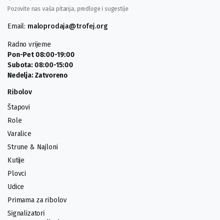
Pozovite nas vaša pitanja, predloge i sugestije
Email:
maloprodaja@trofej.org
Radno vrijeme
Pon-Pet 08:00-19:00
Subota: 08:00-15:00
Nedelja: Zatvoreno
Ribolov
Štapovi
Role
Varalice
Strune & Najloni
Kutije
Plovci
Udice
Primama za ribolov
Signalizatori