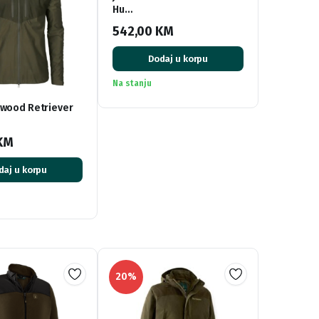
Hu…
542,00
KM
Dodaj u korpu
Na stanju
ewood Retriever
KM
daj u korpu
20%