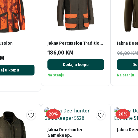
ussion
Jakna Percussion Traditio…
Jakna Deer
186,00
KM
96,00
K
KM
Original
Current
Dodaj u korpu
Do
price
price
aj u korpu
Na stanju
Na stanju
was:
is:
96,00 K
79,20 K
20%
20%
Jakna Deerhunter
Jakna Dee
Gamekeep…