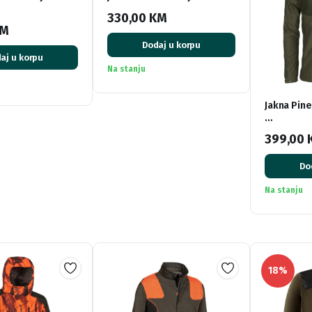
330,00
KM
M
Dodaj u korpu
aj u korpu
Na stanju
Jakna Pin
…
399,00
Do
Na stanju
18%