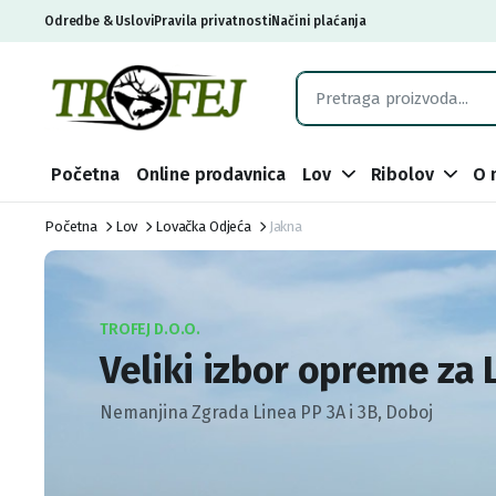
Odredbe & Uslovi
Pravila privatnosti
Načini plaćanja
Početna
Online prodavnica
Lov
Ribolov
O 
Početna
Lov
Lovačka Odjeća
Jakna
TROFEJ D.O.O.
Veliki izbor opreme za 
Nemanjina Zgrada Linea PP 3A i 3B, Doboj