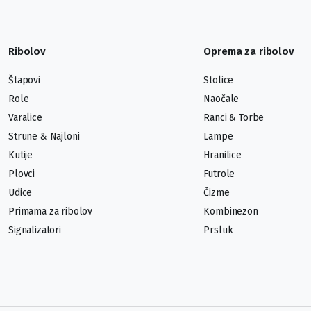
Ribolov
Oprema za ribolov
Štapovi
Stolice
Role
Naočale
Varalice
Ranci & Torbe
Strune & Najloni
Lampe
Kutije
Hranilice
Plovci
Futrole
Udice
Čizme
Primama za ribolov
Kombinezon
Signalizatori
Prsluk