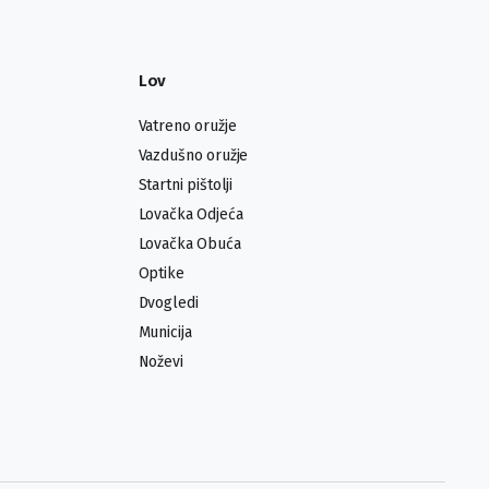
Lov
Vatreno oružje
Vazdušno oružje
Startni pištolji
Lovačka Odjeća
Lovačka Obuća
Optike
Dvogledi
Municija
Noževi