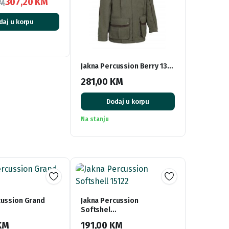
307,20
KM
M
daj u korpu
KM.
KM.
Jakna Percussion Berry 13…
281,00
KM
Dodaj u korpu
Na stanju
cussion Grand
Jakna Percussion
Softshel…
KM
191,00
KM