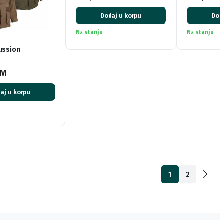
Dodaj u korpu
Do
Na stanju
Na stanju
ussion
…
KM
aj u korpu
1
2