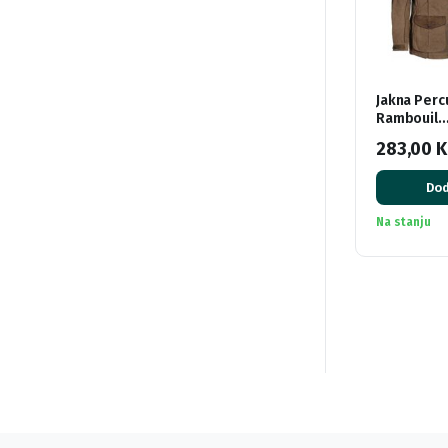
Jakna Perc
Rambouil
283,00
Dod
Na stanju