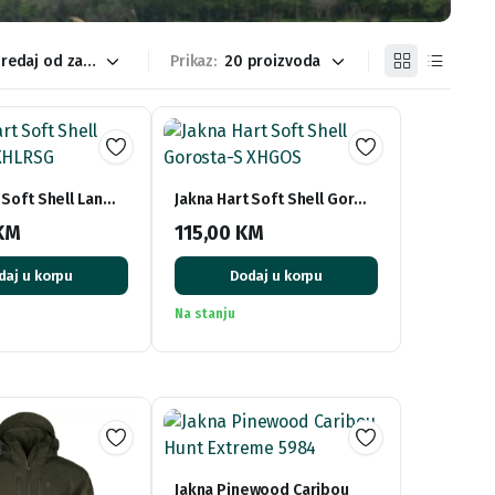
Prikaz:
 Soft Shell Lan…
Jakna Hart Soft Shell Gor…
KM
115,00
KM
daj u korpu
Dodaj u korpu
Na stanju
Jakna Pinewood Caribou