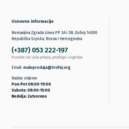
Osnovne informacije
Nemanjina Zgrada Linea PP 3A i 3B, Doboj 74000
Republika Srpska, Bosna i Hercegovina
(+387) 053 222-197
Pozovite nas vaša pitanja, predloge i sugestije
Email:
maloprodaja@trofej.org
Radno vrijeme
Pon-Pet 08:00-19:00
Subota: 08:00-15:00
Nedelja: Zatvoreno