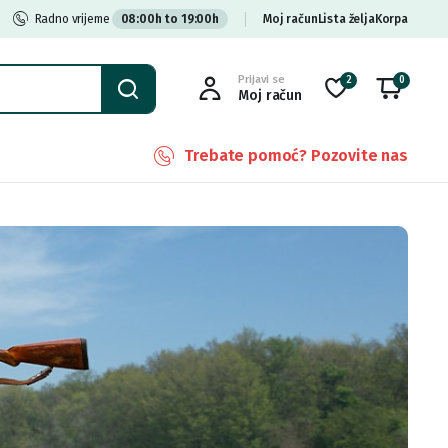
Radno vrijeme
08:00h to 19:00h
Moj račun
Lista želja
Korpa
Prijavi se
2
0
Moj račun
Trebate pomoć? Pozovite nas