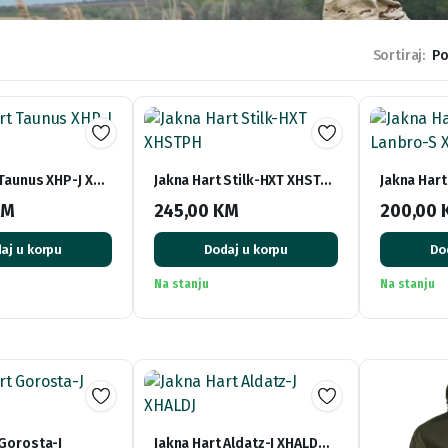
Sortiraj:
 Taunus XHP-J X…
Jakna Hart Stilk-HXT XHST…
Jakna Hart
KM
245,00
KM
200,00
aj u korpu
Dodaj u korpu
Do
Na stanju
Na stanju
 Gorosta-J
Jakna Hart Aldatz-J XHALD…