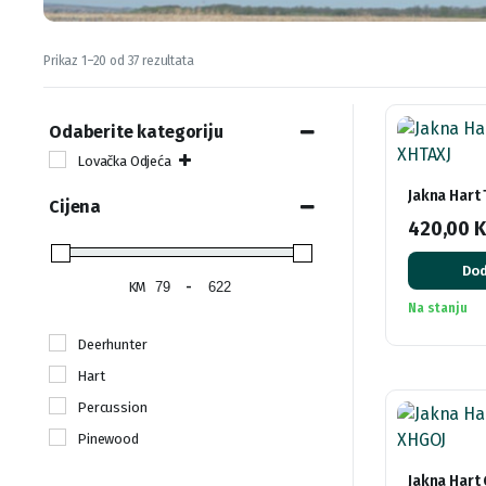
Sorted
Prikaz 1–20 od 37 rezultata
by
latest
Odaberite kategoriju
Lovačka Odjeća
Jakna Hart
Cijena
420,00
Dod
KM
-
Na stanju
Deerhunter
Hart
Percussion
Pinewood
Jakna Hart