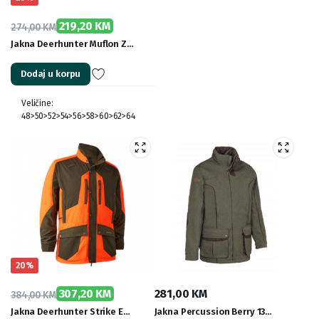
219,20
KM
274,00
KM
Original
Current
Jakna Deerhunter Muflon Z…
price
price
Dodaj u korpu
was:
is:
274,00 KM.
219,20 KM.
Veličine:
48>50>52>54>56>58>60>62>64
20%
307,20
KM
281,00
KM
384,00
KM
Original
Current
Jakna Deerhunter Strike E…
Jakna Percussion Berry 13…