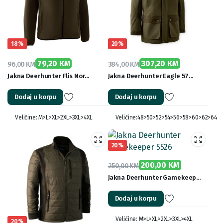
18%
20%
79,20
KM
307,20
KM
96,00
KM
384,00
KM
Original
Current
Original
Current
Jakna Deerhunter Flis Nor…
Jakna Deerhunter Eagle 57…
price
price
price
price
Dodaj u korpu
Dodaj u korpu
was:
is:
was:
is:
96,00 KM.
79,20 KM.
384,00 KM.
307,20 KM.
Veličine: M>L>XL>2XL>3XL>4XL
Veličine:48>50>52>54>56>58>60>62>64
20%
200,00
KM
250,00
KM
Original
Current
Jakna Deerhunter Gamekeep…
price
price
Dodaj u korpu
was:
is:
250,00 KM.
200,00 KM.
Veličine: M>L>XL>2XL>3XL>4XL
20%