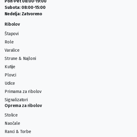
Pon-Pet 08:00-19:00
Subota: 08:00-15:00
Nedelja: Zatvoreno
Ribolov
Štapovi
Role
Varalice
Strune & Najloni
Kutije
Plovci
Udice
Primama za ribolov
Signalizatori
Oprema za ribolov
Stolice
Naočale
Ranci & Torbe