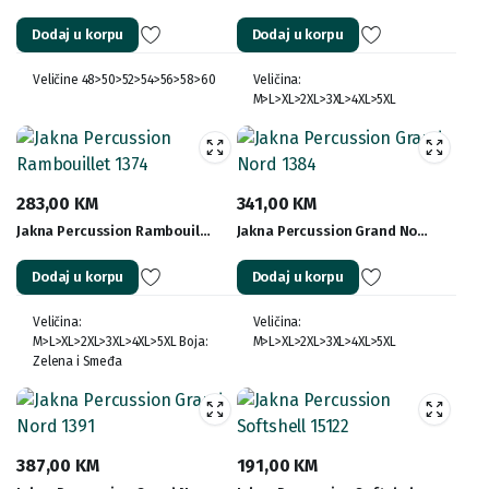
price
price
Dodaj u korpu
Dodaj u korpu
was:
is:
384,00 KM.
307,20 KM.
Veličine 48>50>52>54>56>58>60
Veličina:
M>L>XL>2XL>3XL>4XL>5XL
283,00
KM
341,00
KM
Jakna Percussion Rambouil…
Jakna Percussion Grand No…
Dodaj u korpu
Dodaj u korpu
Veličina:
Veličina:
M>L>XL>2XL>3XL>4XL>5XL Boja:
M>L>XL>2XL>3XL>4XL>5XL
Zelena i Smeđa
387,00
KM
191,00
KM