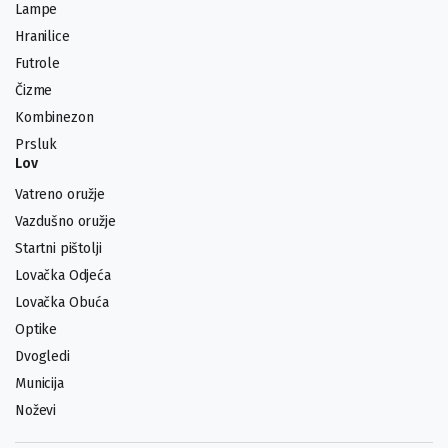
Lampe
Hranilice
Futrole
Čizme
Kombinezon
Prsluk
Lov
Vatreno oružje
Vazdušno oružje
Startni pištolji
Lovačka Odjeća
Lovačka Obuća
Optike
Dvogledi
Municija
Noževi