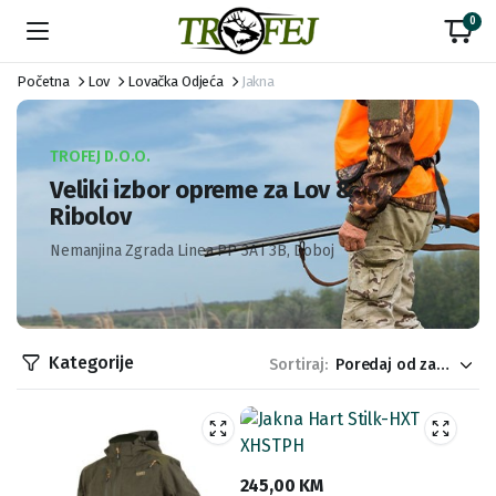
0
Početna
Lov
Lovačka Odjeća
Jakna
TROFEJ D.O.O.
Veliki izbor opreme za Lov &
Ribolov
Nemanjina Zgrada Linea PP 3A i 3B, Doboj
Kategorije
Sortiraj:
245,00
KM