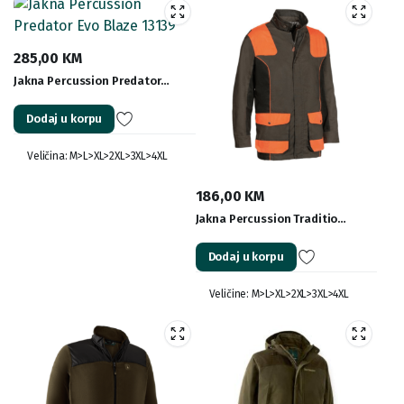
285,00
KM
Jakna Percussion Predator…
Dodaj u korpu
Veličina: M>L>XL>2XL>3XL>4XL
186,00
KM
Jakna Percussion Traditio…
Dodaj u korpu
Veličine: M>L>XL>2XL>3XL>4XL