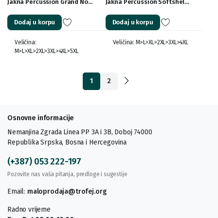
Jakna Percussion Grand No…
Jakna Percussion Softshel…
Dodaj u korpu
Dodaj u korpu
Veličina:
Veličina: M>L>XL>2XL>3XL>4XL
M>L>XL>2XL>3XL>4XL>5XL
1
2
Osnovne informacije
Nemanjina Zgrada Linea PP 3A i 3B, Doboj 74000
Republika Srpska, Bosna i Hercegovina
(+387) 053 222-197
Pozovite nas vaša pitanja, predloge i sugestije
Email:
maloprodaja@trofej.org
Radno vrijeme