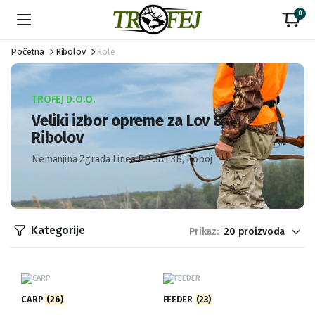
0
Početna
Ribolov
Role
TROFEJ D.O.O.
Veliki izbor opreme za Lov &
Ribolov
Nemanjina Zgrada Linea PP 3A i 3B, Doboj
Kategorije
Prikaz:
CARP
(26)
FEEDER
(23)