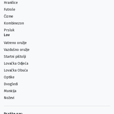
Hranilice
Futrole
Čizme
Kombinezon
Prsluk
Lov
Vatreno oružje
Vazdušno oružje
Startni pištolji
Lovačka Odjeća
Lovačka Obuća
Optike
Dvogledi
Municija
Noževi
Pratite nas: