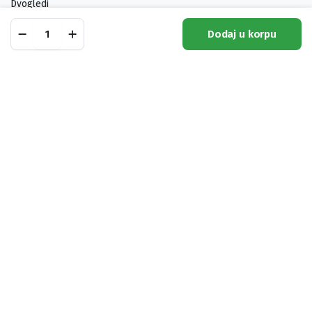
Dvogledi
Municija
Jakna
Dodaj u korpu
Hart
Noževi
Shop
Pretraga
Lista Želja
Moj Račun
Kategorije
Taunus
XHP-
J
Pratite nas:
XHTAXJ
quantity
Pronađite naše artikle i ovde:
Trofej D.O.O. 2024 © Powered by
ProCreative Studio
Načini plaćanja: