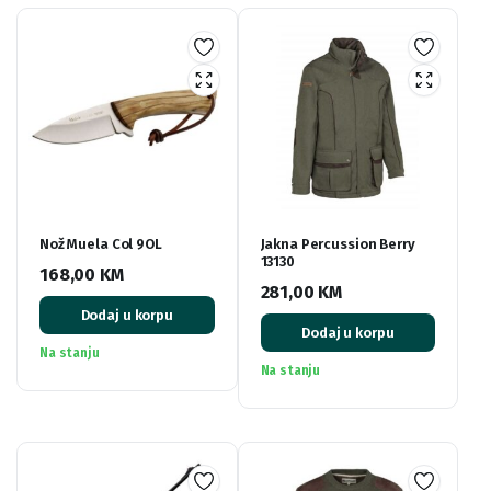
Nož Muela Col 9OL
Jakna Percussion Berry
13130
168,00
KM
281,00
KM
Dodaj u korpu
Dodaj u korpu
Na stanju
Na stanju