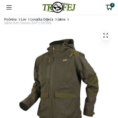
0
Početna
Lov
Lovačka Odjeća
Jakna
Jakna Hart Taunus XHP-J XHTAXJ