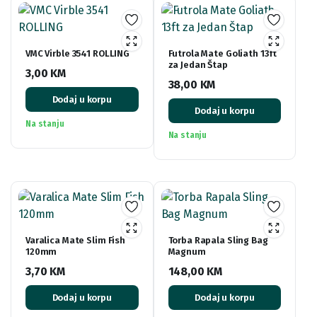
VMC Virble 3541 ROLLING
Futrola Mate Goliath 13ft
za Jedan Štap
3,00
KM
38,00
KM
Dodaj u korpu
Dodaj u korpu
Na stanju
Na stanju
Varalica Mate Slim Fish
Torba Rapala Sling Bag
120mm
Magnum
3,70
KM
148,00
KM
Dodaj u korpu
Dodaj u korpu