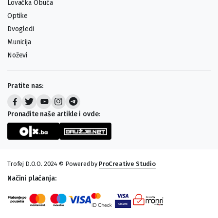
Lovačka Obuća
Optike
Dvogledi
Municija
Noževi
Pratite nas:
Pronađite naše artikle i ovde:
Trofej D.O.O. 2024 © Powered by
ProCreative Studio
Načini plaćanja: