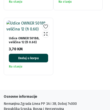
Na stanju
Na stanju
Udice OWNER 50188,
veličina 12 (fi 0.60)
3,70
KM
Dodaj u korpu
Na stanju
Osnovne informacije
Nemanjina Zgrada Linea PP 3A i 3B, Doboj 74000
Republika Srpska, Bosna i Hercegovina