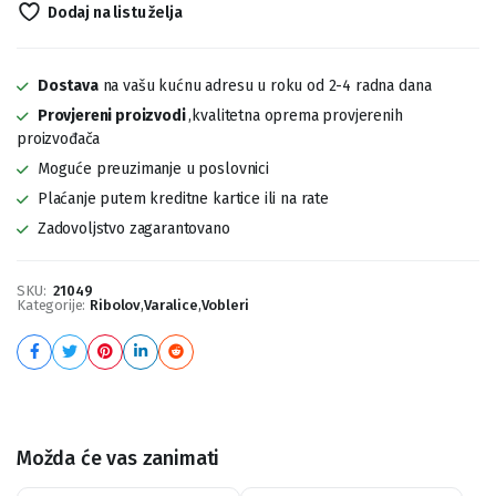
Dodaj na listu želja
Dostava
na vašu kućnu adresu u roku od 2-4 radna dana
Provjereni proizvodi
,kvalitetna oprema provjerenih
proizvođača
Moguće preuzimanje u poslovnici
Plaćanje putem kreditne kartice ili na rate
Zadovoljstvo zagarantovano
SKU:
21049
Kategorije:
Ribolov
,
Varalice
,
Vobleri
Možda će vas zanimati