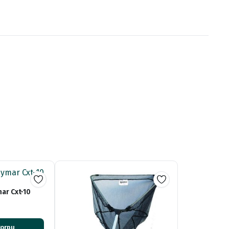
ar Cxt-10
korpu