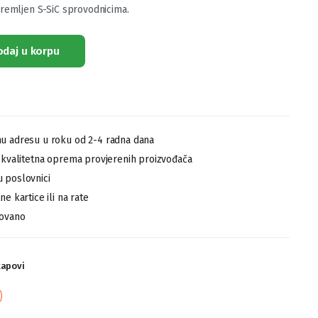
remljen S-SiC sprovodnicima.
odaj u korpu
u adresu u roku od 2-4 radna dana
,kvalitetna oprema provjerenih proizvođača
 poslovnici
e kartice ili na rate
tovano
tapovi