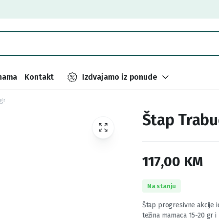
nama
Kontakt
Izdvajamo iz ponude
 gr
Štap Trabu
117,00
KM
Na stanju
Štap progresivne akcije 
težina mamaca 15-20 gr i