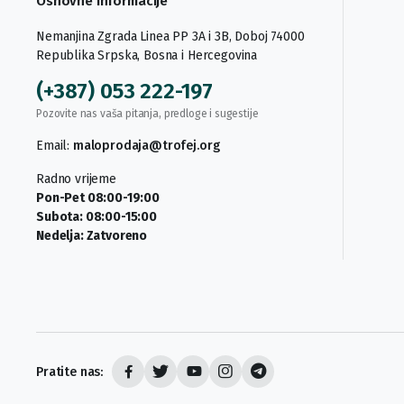
Osnovne informacije
Nemanjina Zgrada Linea PP 3A i 3B, Doboj 74000
Republika Srpska, Bosna i Hercegovina
(+387) 053 222-197
Pozovite nas vaša pitanja, predloge i sugestije
Email:
maloprodaja@trofej.org
Radno vrijeme
Pon-Pet 08:00-19:00
Subota: 08:00-15:00
Nedelja: Zatvoreno
Pratite nas: