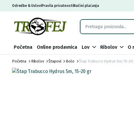
Odredbe & Uslovi
Pravila privatnosti
Načini plaćanja
Početna
Online prodavnica
Lov
Ribolov
O 
Početna
Ribolov
Štapovi
Bolo
Štap Trabucco Hydrus 5m, 15-20