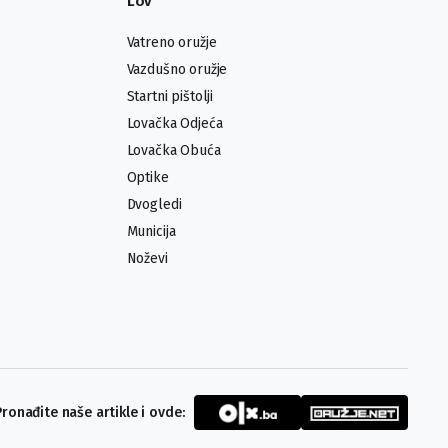
Lov
Vatreno oružje
Vazdušno oružje
Startni pištolji
Lovačka Odjeća
Lovačka Obuća
Optike
Dvogledi
Municija
Noževi
Pronađite naše artikle i ovde: