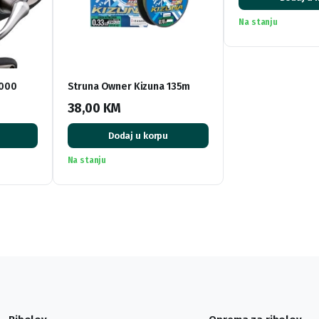
Na stanju
4000
Struna Owner Kizuna 135m
38,00
KM
Dodaj u korpu
Na stanju