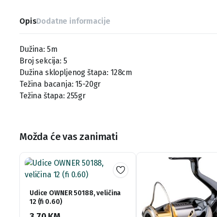
Opis
Dodatne informacije
Dužina: 5m
Broj sekcija: 5
Dužina sklopljenog štapa: 128cm
Težina bacanja: 15-20gr
Težina štapa: 255gr
Možda će vas zanimati
Udice OWNER 50188, veličina
12 (fi 0.60)
3,70
KM