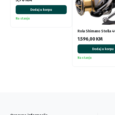
Dodaj u korpu
Na stanju
Rola Shimano Stella 
1.596,00
KM
Dodaj u korpu
Na stanju