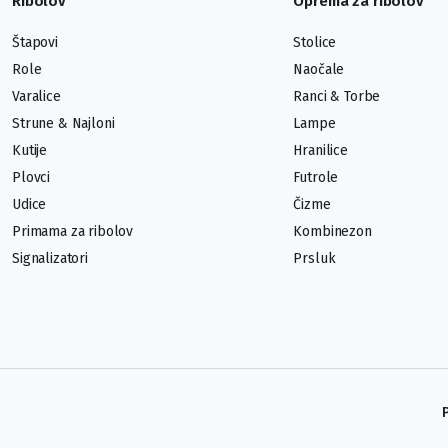
Ribolov
Oprema za ribolov
Štapovi
Stolice
Role
Naočale
Varalice
Ranci & Torbe
Strune & Najloni
Lampe
Kutije
Hranilice
Plovci
Futrole
Udice
Čizme
Primama za ribolov
Kombinezon
Signalizatori
Prsluk