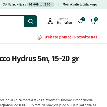
Radno vrijeme
08:00h to 19:00h
Moj račun
Lista želja
Korpa
Prijavi se
2
0
Moj račun
Trebate pomoć? Pozovite nas
cco Hydrus 5m, 15-20 gr
idealan kako za morski tako i slatkovodni ribolov. Preporučena
 najlonom od 0.18 – 0.22mm. Napravljen je od S.H.M.R. karbona sa