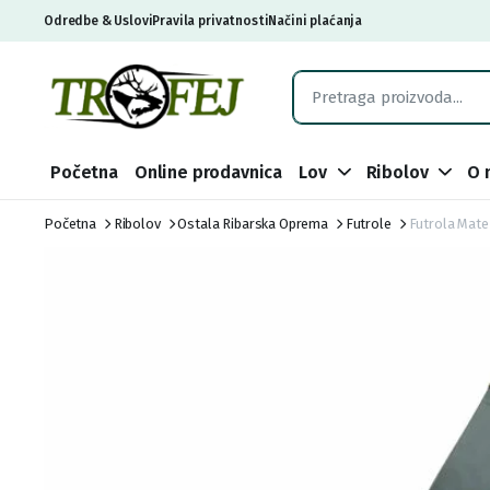
Odredbe & Uslovi
Pravila privatnosti
Načini plaćanja
Početna
Online prodavnica
Lov
Ribolov
O 
Početna
Ribolov
Ostala Ribarska Oprema
Futrole
Futrola Mate 