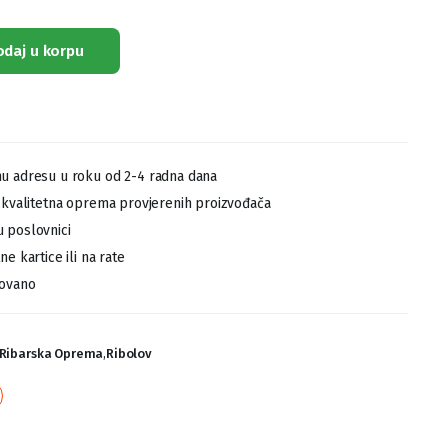
odaj u korpu
u adresu u roku od 2-4 radna dana
,kvalitetna oprema provjerenih proizvođača
 poslovnici
e kartice ili na rate
tovano
 Ribarska Oprema
,
Ribolov