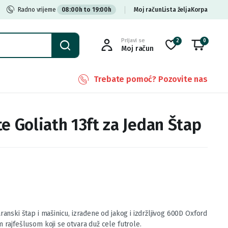
Radno vrijeme
08:00h to 19:00h
Moj račun
Lista želja
Korpa
Prijavi se
2
0
Moj račun
Trebate pomoć? Pozovite nas
e Goliath 13ft za Jedan Štap
ranski štap i mašinicu, izrađene od jakog i izdržljivog 600D Oxford
 rajfešlusom koji se otvara duž cele futrole.