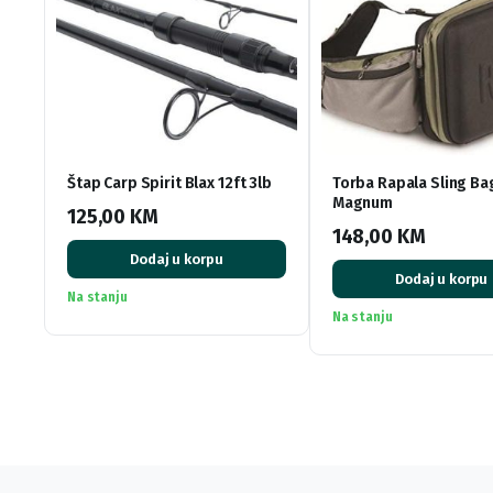
Štap Carp Spirit Blax 12ft 3lb
Torba Rapala Sling Ba
Magnum
125,00
KM
148,00
KM
Dodaj u korpu
Dodaj u korpu
Na stanju
Na stanju