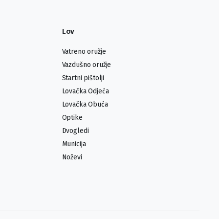
Lov
Vatreno oružje
Vazdušno oružje
Startni pištolji
Lovačka Odjeća
Lovačka Obuća
Optike
Dvogledi
Municija
Noževi