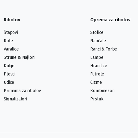
Ribolov
Oprema za ribolov
Štapovi
Stolice
Role
Naočale
Varalice
Ranci & Torbe
Strune & Najloni
Lampe
Kutije
Hranilice
Plovci
Futrole
Udice
Čizme
Primama za ribolov
Kombinezon
Signalizatori
Prsluk