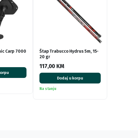
ic Carp 7000
Štap Trabucco Hydrus 5m, 15-
20 gr
117,00
KM
korpu
Dodaj u korpu
Na stanju