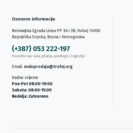
Osnovne informacije
Nemanjina Zgrada Linea PP 3A i 3B, Doboj 74000
Republika Srpska, Bosna i Hercegovina
(+387) 053 222-197
Pozovite nas vaša pitanja, predloge i sugestije
Email:
maloprodaja@trofej.org
Radno vrijeme
Pon-Pet 08:00-19:00
Subota: 08:00-15:00
Nedelja: Zatvoreno