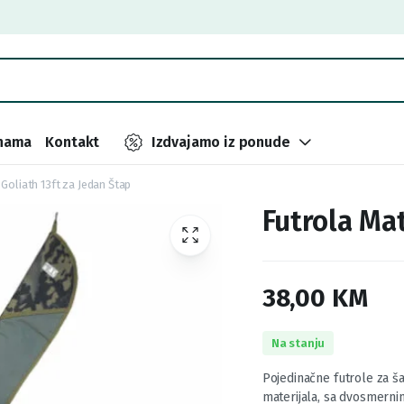
nama
Kontakt
Izdvajamo iz ponude
Goliath 13ft za Jedan Štap
Futrola Mat
38,00
KM
Na stanju
Pojedinačne futrole za ša
materijala, sa dvosmernim