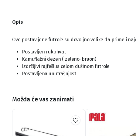
Opis
Ove postavljene futrole su dovoljno velike da prime i na
Postavljen rukohvat
Kamuflažni dezen ( zeleno-braon)
Izdržljivi rajfešlus celom dužinom futrole
Postavljena unutrašnjost
Možda će vas zanimati