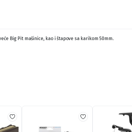
jveće Big Pit mašinice, kao i štapove sa karikom 50mm.