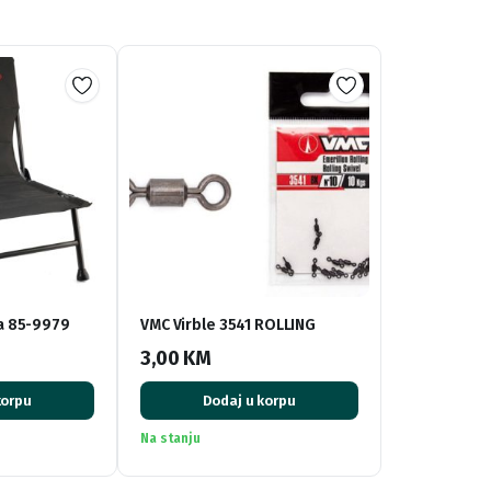
ca 85-9979
VMC Virble 3541 ROLLING
3,00
KM
korpu
Dodaj u korpu
Na stanju