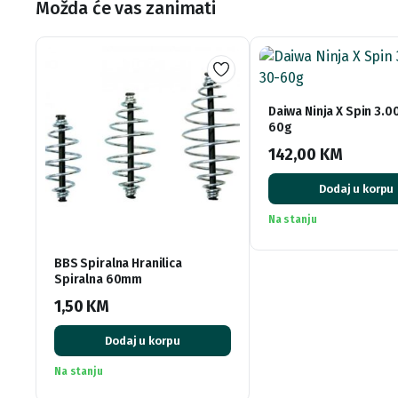
Možda će vas zanimati
Daiwa Ninja X Spin 3.0
60g
142,00
KM
Dodaj u korpu
Na stanju
BBS Spiralna Hranilica
Spiralna 60mm
1,50
KM
Dodaj u korpu
Na stanju