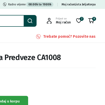
Radno vrijeme
08:00h to 19:00h
Moj račun
Lista želja
Korpa
Prijavi se
2
0
Moj račun
Trebate pomoć? Pozovite nas
a Predveze CA1008
odaj u korpu