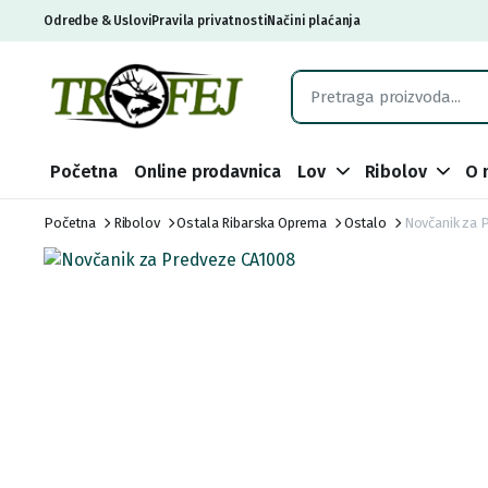
Odredbe & Uslovi
Pravila privatnosti
Načini plaćanja
Početna
Online prodavnica
Lov
Ribolov
O 
Početna
Ribolov
Ostala Ribarska Oprema
Ostalo
Novčanik za 