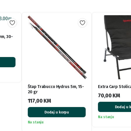
0m, 30-
Štap Trabucco Hydrus 5m, 15-
Extra Carp Stoli
20 gr
70,00
KM
117,00
KM
Dodaj u 
Dodaj u korpu
Na stanju
Na stanju