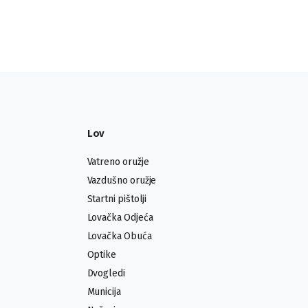
Lov
Vatreno oružje
Vazdušno oružje
Startni pištolji
Lovačka Odjeća
Lovačka Obuća
Optike
Dvogledi
Municija