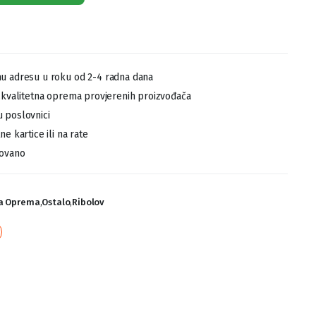
u adresu u roku od 2-4 radna dana
,kvalitetna oprema provjerenih proizvođača
 poslovnici
e kartice ili na rate
tovano
ka Oprema
,
Ostalo
,
Ribolov