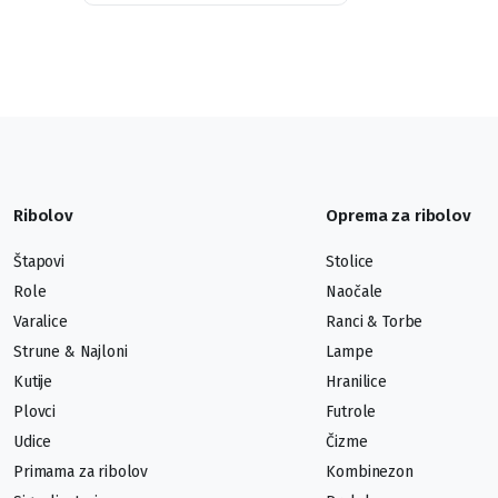
Ribolov
Oprema za ribolov
Štapovi
Stolice
Role
Naočale
Varalice
Ranci & Torbe
Strune & Najloni
Lampe
Kutije
Hranilice
Plovci
Futrole
Udice
Čizme
Primama za ribolov
Kombinezon