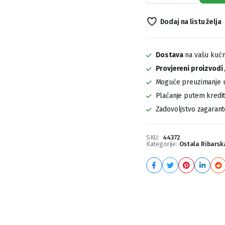
Predveze
CA1008
Dodaj na listu želja
quantity
Dostava
na vašu kućn
Provjereni proizvodi
Moguće preuzimanje u
Plaćanje putem kreditn
Zadovoljstvo zagaran
SKU:
44372
Kategorije:
Ostala Ribars