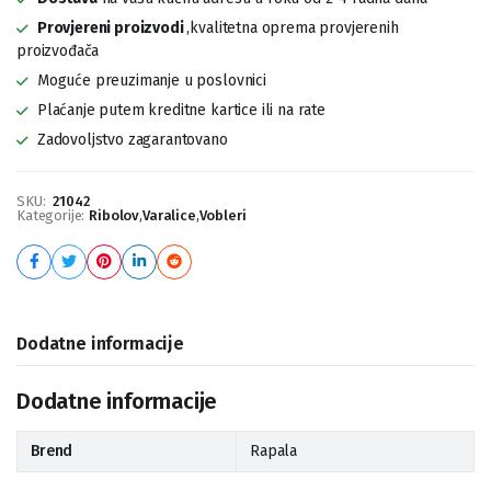
Provjereni proizvodi
,kvalitetna oprema provjerenih
proizvođača
Moguće preuzimanje u poslovnici
Plaćanje putem kreditne kartice ili na rate
Zadovoljstvo zagarantovano
SKU:
21042
Kategorije:
Ribolov
,
Varalice
,
Vobleri
Dodatne informacije
Dodatne informacije
Brend
Rapala