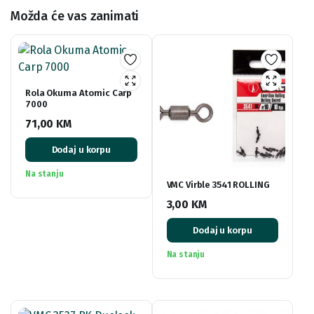
Možda će vas zanimati
Rola Okuma Atomic Carp
7000
71,00
KM
Dodaj u korpu
Na stanju
VMC Virble 3541 ROLLING
3,00
KM
Dodaj u korpu
Na stanju