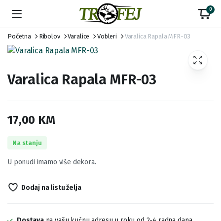
0
Početna
Ribolov
Varalice
Vobleri
Varalica Rapala MFR-03
Varalica Rapala MFR-03
17,00
KM
Na stanju
U ponudi imamo više dekora.
Dodaj na listu želja
Dostava
na vašu kućnu adresu u roku od 2-4 radna dana