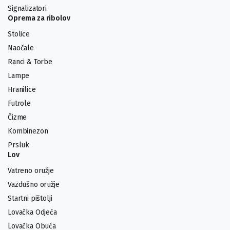
Signalizatori
Oprema za ribolov
Stolice
Naočale
Ranci & Torbe
Lampe
Hranilice
Futrole
Čizme
Kombinezon
Prsluk
Lov
Vatreno oružje
Vazdušno oružje
Startni pištolji
Lovačka Odjeća
Lovačka Obuća