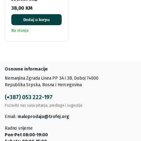
38,00
KM
Dodaj u korpu
Na stanju
Osnovne informacije
Nemanjina Zgrada Linea PP 3A i 3B, Doboj 74000
Republika Srpska, Bosna i Hercegovina
(+387) 053 222-197
Pozovite nas vaša pitanja, predloge i sugestije
Email:
maloprodaja@trofej.org
Radno vrijeme
Pon-Pet 08:00-19:00