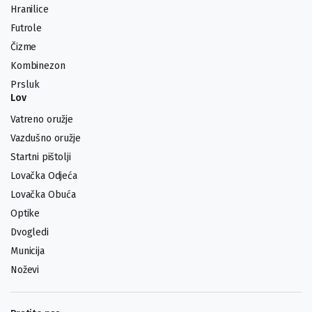
Hranilice
Futrole
Čizme
Kombinezon
Prsluk
Lov
Vatreno oružje
Vazdušno oružje
Startni pištolji
Lovačka Odjeća
Lovačka Obuća
Optike
Dvogledi
Municija
Noževi