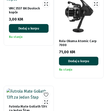
VMC 3537 BK Duolock
kopče
3,00
KM
Dodaj u korpu
Na stanju
Rola Okuma Atomic Carp
7000
71,00
KM
Dodaj u korpu
Na stanju
Futrola Mate Goliath 13ft
za Jedan Štap