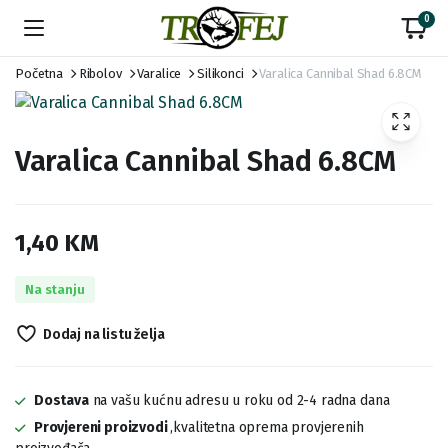
0
Početna
Ribolov
Varalice
Silikonci
Varalica Cannibal Shad 6.8CM
Varalica Cannibal Shad 6.8CM
1,40
KM
Na stanju
Dodaj na listu želja
Dostava
na vašu kućnu adresu u roku od 2-4 radna dana
Provjereni proizvodi
,kvalitetna oprema provjerenih