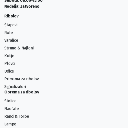
Subota: 08:00-15:00
Nedelja: Zatvoreno
Ribolov
Štapovi
Role
Varalice
Strune & Najloni
Kutije
Plovci
Udice
Primama za ribolov
Signalizatori
Oprema za ribolov
Stolice
Naočale
Ranci & Torbe
Lampe