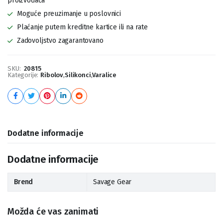
proizvođača
Moguće preuzimanje u poslovnici
Plaćanje putem kreditne kartice ili na rate
Zadovoljstvo zagarantovano
SKU:
20815
Kategorije:
Ribolov
,
Silikonci
,
Varalice
Dodatne informacije
Dodatne informacije
Brend
Savage Gear
Možda će vas zanimati