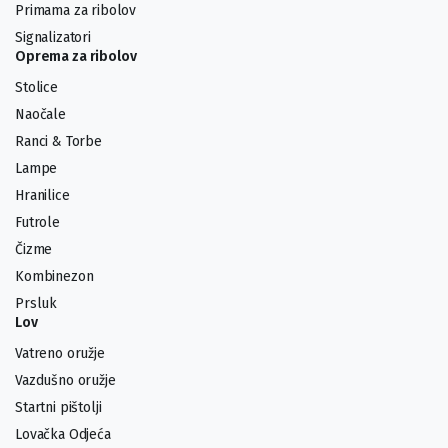
Primama za ribolov
Signalizatori
Oprema za ribolov
Stolice
Naočale
Ranci & Torbe
Lampe
Hranilice
Futrole
Čizme
Kombinezon
Prsluk
Lov
Vatreno oružje
Vazdušno oružje
Startni pištolji
Lovačka Odjeća