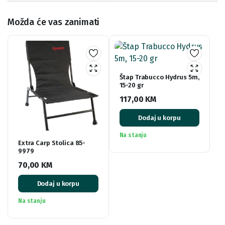
Možda će vas zanimati
Štap Trabucco Hydrus 5m,
15-20 gr
117,00
KM
Dodaj u korpu
Na stanju
Extra Carp Stolica 85-
9979
70,00
KM
Dodaj u korpu
Na stanju