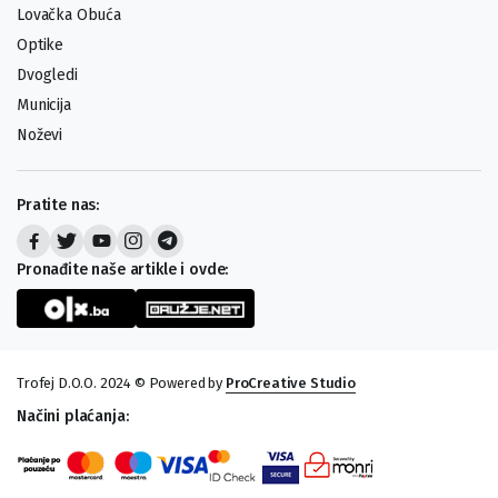
Lovačka Obuća
Optike
Dvogledi
Municija
Noževi
Pratite nas:
Pronađite naše artikle i ovde:
Trofej D.O.O. 2024 © Powered by
ProCreative Studio
Načini plaćanja: