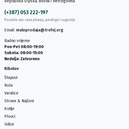
Republika Srpska, Bosna i Hercegovina
(+387) 053 222-197
Pozovite nas vaša pitanja, predloge i sugestije
Email:
maloprodaja@trofej.org
Radno vrijeme
Pon-Pet 08:00-19:00
Subota: 08:00-15:00
Nedelja: Zatvoreno
Ribolov
Štapovi
Role
Varalice
Strune & Najloni
Kutije
Plovci
Udice