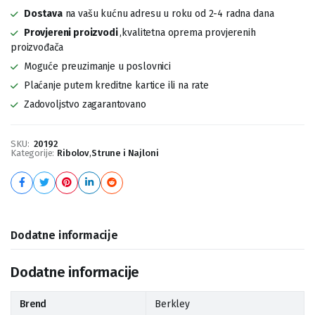
Dostava
na vašu kućnu adresu u roku od 2-4 radna dana
Provjereni proizvodi
,kvalitetna oprema provjerenih
proizvođača
Moguće preuzimanje u poslovnici
Plaćanje putem kreditne kartice ili na rate
Zadovoljstvo zagarantovano
SKU:
20192
Kategorije:
Ribolov
,
Strune i Najloni
Dodatne informacije
Dodatne informacije
Brend
Berkley