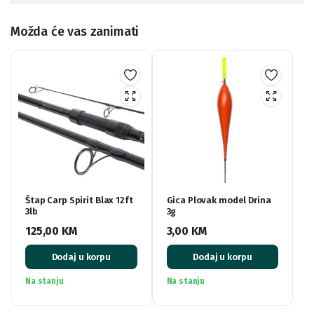
Možda će vas zanimati
Štap Carp Spirit Blax 12ft
Gica Plovak model Drina
3lb
3g
125,00
KM
3,00
KM
Dodaj u korpu
Dodaj u korpu
Na stanju
Na stanju