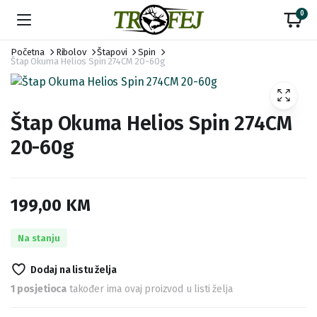
0
Početna
Ribolov
Štapovi
Spin
Štap Okuma Helios Spin 274CM 20-60g
Štap Okuma Helios Spin 274CM
20-60g
199,00
KM
Na stanju
Dodaj na listu želja
1 posjetioca
također ima ovaj proizvod u listi želja