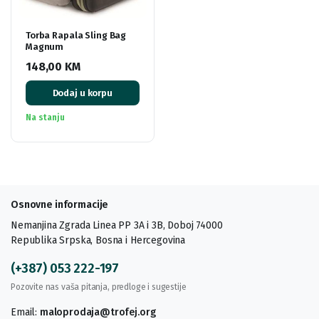
Torba Rapala Sling Bag
Magnum
148,00
KM
Dodaj u korpu
Na stanju
Osnovne informacije
Nemanjina Zgrada Linea PP 3A i 3B, Doboj 74000
Republika Srpska, Bosna i Hercegovina
(+387) 053 222-197
Pozovite nas vaša pitanja, predloge i sugestije
Email:
maloprodaja@trofej.org