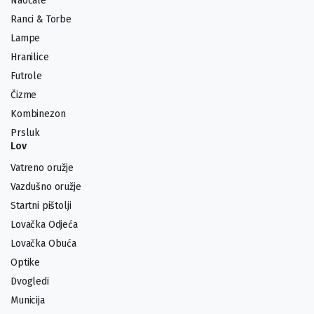
Naočale
Ranci & Torbe
Lampe
Hranilice
Futrole
Čizme
Kombinezon
Prsluk
Lov
Vatreno oružje
Vazdušno oružje
Startni pištolji
Lovačka Odjeća
Lovačka Obuća
Optike
Dvogledi
Municija