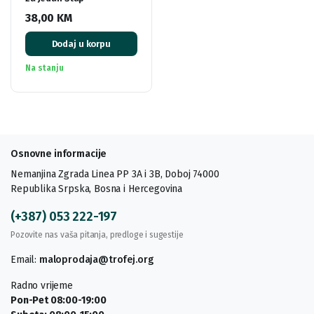
38,00
KM
Dodaj u korpu
Na stanju
Osnovne informacije
Nemanjina Zgrada Linea PP 3A i 3B, Doboj 74000
Republika Srpska, Bosna i Hercegovina
(+387) 053 222-197
Pozovite nas vaša pitanja, predloge i sugestije
Email:
maloprodaja@trofej.org
Radno vrijeme
Pon-Pet 08:00-19:00