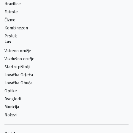
Hranilice
Futrole
Čizme
Kombinezon
Prsluk
Lov
Vatreno oružje
Vazdušno oružje
Startni pištolji
Lovačka Odjeća
Lovačka Obuća
Optike
Dvogledi
Municija
Noževi