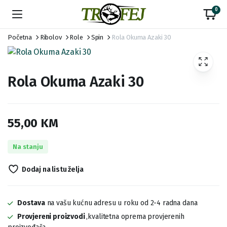
0
Početna
Ribolov
Role
Spin
Rola Okuma Azaki 30
Rola Okuma Azaki 30
55,00
KM
Na stanju
Dodaj na listu želja
Dostava
na vašu kućnu adresu u roku od 2-4 radna dana
Provjereni proizvodi
,kvalitetna oprema provjerenih