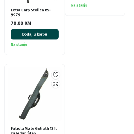
Na stanju
Extra Carp Stolica 85-
9979
70,00
KM
Dodaj u korpu
Na stanju
Futrola Mate Goliath 13ft
za Jedan Štap