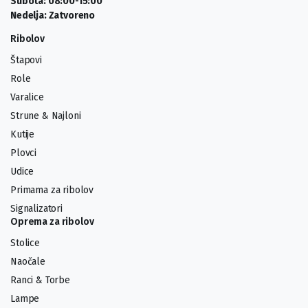
Subota: 08:00-15:00
Nedelja: Zatvoreno
Ribolov
Štapovi
Role
Varalice
Strune & Najloni
Kutije
Plovci
Udice
Primama za ribolov
Signalizatori
Oprema za ribolov
Stolice
Naočale
Ranci & Torbe
Lampe