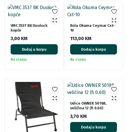
VMC 3537 BK Duolock
Rola Okuma Ceymar Cxt-
kopče
10
3,00
KM
113,00
KM
Dodaj u korpu
Dodaj u korpu
Na stanju
Na stanju
Udice OWNER 50188,
veličina 12 (fi 0.60)
3,70
KM
Dodaj u korpu