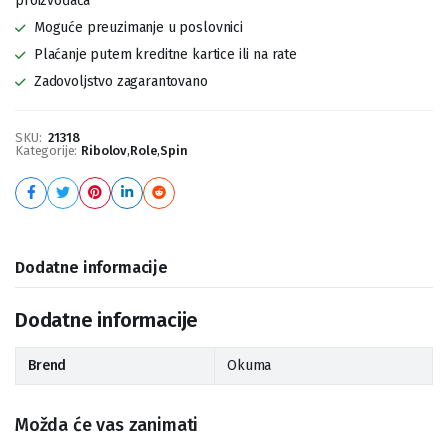
proizvođača
Moguće preuzimanje u poslovnici
Plaćanje putem kreditne kartice ili na rate
Zadovoljstvo zagarantovano
SKU:
21318
Kategorije:
Ribolov
,
Role
,
Spin
Dodatne informacije
Dodatne informacije
Brend
Okuma
Možda će vas zanimati