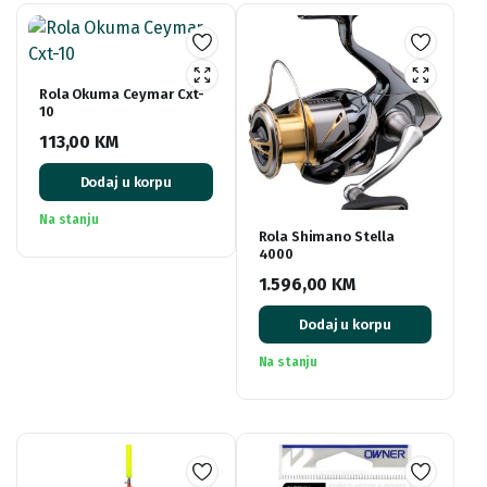
Rola Okuma Ceymar Cxt-
10
113,00
KM
Dodaj u korpu
Na stanju
Rola Shimano Stella
4000
1.596,00
KM
Dodaj u korpu
Na stanju