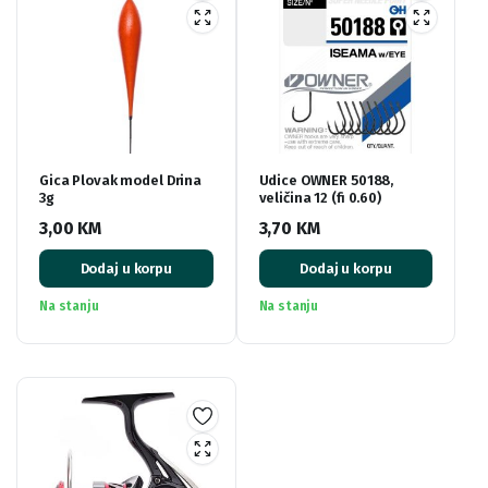
Gica Plovak model Drina
Udice OWNER 50188,
3g
veličina 12 (fi 0.60)
3,00
KM
3,70
KM
Dodaj u korpu
Dodaj u korpu
Na stanju
Na stanju