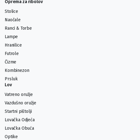
Oprema za ribolov
Stolice
Naočale
Ranci & Torbe
Lampe
Hranilice
Futrole
Čizme
Kombinezon
Prsluk
Lov
Vatreno oružje
Vazdušno oružje
Startni pištolji
Lovačka Odjeća
Lovačka Obuća
Optike