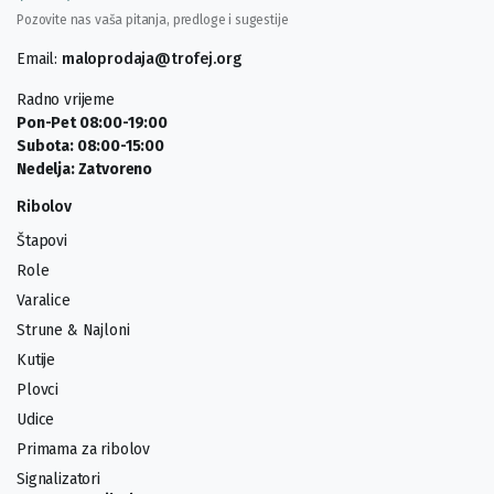
Pozovite nas vaša pitanja, predloge i sugestije
Email:
maloprodaja@trofej.org
Radno vrijeme
Pon-Pet 08:00-19:00
Subota: 08:00-15:00
Nedelja: Zatvoreno
Ribolov
Štapovi
Role
Varalice
Strune & Najloni
Kutije
Plovci
Udice
Primama za ribolov
Signalizatori