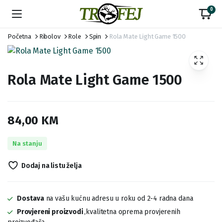
0
Početna
Ribolov
Role
Spin
Rola Mate Light Game 1500
Rola Mate Light Game 1500
84,00
KM
Na stanju
Dodaj na listu želja
Dostava
na vašu kućnu adresu u roku od 2-4 radna dana
Provjereni proizvodi
,kvalitetna oprema provjerenih