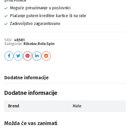
proizvođača
Moguće preuzimanje u poslovnici
Plaćanje putem kreditne kartice ili na rate
Zadovoljstvo zagarantovano
SKU:
48581
Kategorije:
Ribolov
,
Role
,
Spin
Dodatne informacije
Dodatne informacije
Brend
Mate
Možda će vas zanimati