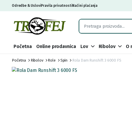
Odredbe & Uslovi
Pravila privatnosti
Načini plaćanja
Početna
Online prodavnica
Lov
Ribolov
O 
Početna
Ribolov
Role
Spin
Rola Dam Runshift 3 6000 FS