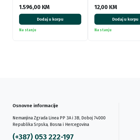
1.596,00
KM
12,00
KM
Dodaj u korpu
Dodaj u korpu
Na stanju
Na stanju
Osnovne informacije
Nemanjina Zgrada Linea PP 3A i 3B, Doboj 74000
Republika Srpska, Bosna i Hercegovina
(+387) 053 222-197