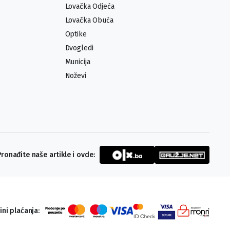
Lovačka Odjeća
Lovačka Obuća
Optike
Dvogledi
Municija
Noževi
Pronađite naše artikle i ovde:
ini plaćanja: