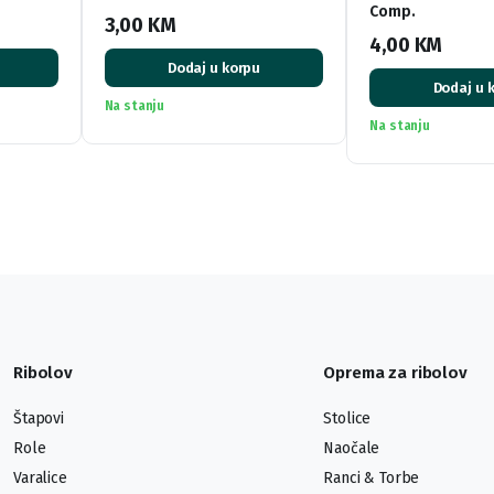
Comp.
3,00
KM
4,00
KM
Dodaj u korpu
Dodaj u 
Na stanju
Na stanju
Ribolov
Oprema za ribolov
Štapovi
Stolice
Role
Naočale
Varalice
Ranci & Torbe