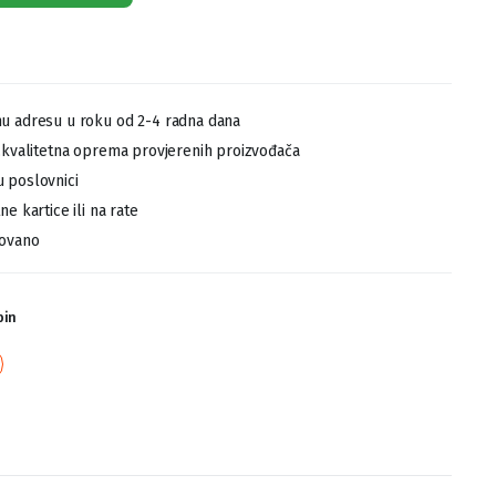
u adresu u roku od 2-4 radna dana
,kvalitetna oprema provjerenih proizvođača
 poslovnici
e kartice ili na rate
tovano
pin