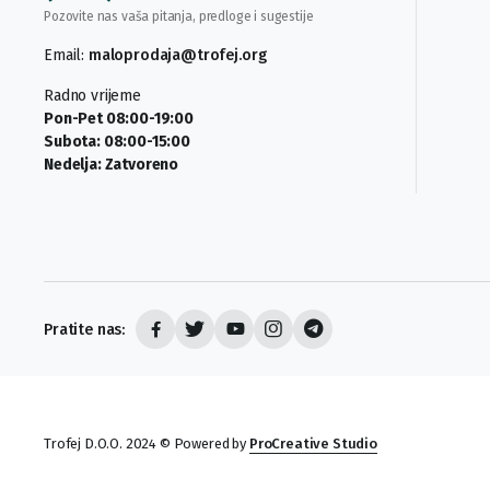
Pozovite nas vaša pitanja, predloge i sugestije
Email:
maloprodaja@trofej.org
Radno vrijeme
Pon-Pet 08:00-19:00
Subota: 08:00-15:00
Nedelja: Zatvoreno
Pratite nas:
Trofej D.O.O. 2024 © Powered by
ProCreative Studio