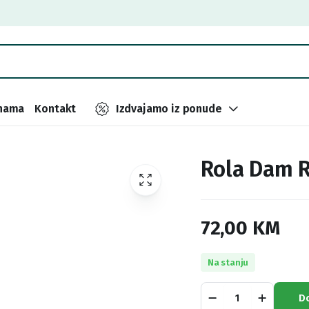
nama
Kontakt
Izdvajamo iz ponude
Rola Dam R
72,00
KM
Na stanju
Rola
D
Dam