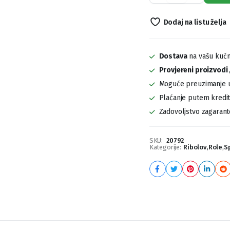
Runshift
3
Dodaj na listu želja
6000
FS
quantity
Dostava
na vašu kućn
Provjereni proizvodi
Moguće preuzimanje u
Plaćanje putem kreditn
Zadovoljstvo zagaran
SKU:
20792
Kategorije:
Ribolov
,
Role
,
S