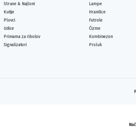
Strune & Najloni
Lampe
Kutije
Hranilice
Plovci
Futrole
Udice
Čizme
Primama za ribolov
Kombinezon
Signalizatori
Prsluk
Nač