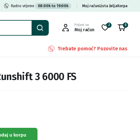
Radno vrijeme
08:00h to 19:00h
Moj račun
Lista želja
Korpa
Prijavi se
2
0
Moj račun
Trebate pomoć? Pozovite nas
unshift 3 6000 FS
odaj u korpu