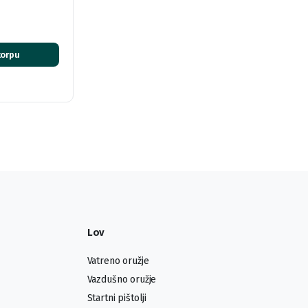
korpu
Lov
Vatreno oružje
Vazdušno oružje
Startni pištolji