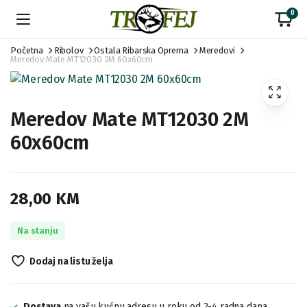
0
Početna
Ribolov
Ostala Ribarska Oprema
Meredovi
Meredov Mate MT12030 2M 60x60cm
Meredov Mate MT12030 2M
60x60cm
28,00
KM
Na stanju
Dodaj na listu želja
Dostava
na vašu kućnu adresu u roku od 2-4 radna dana