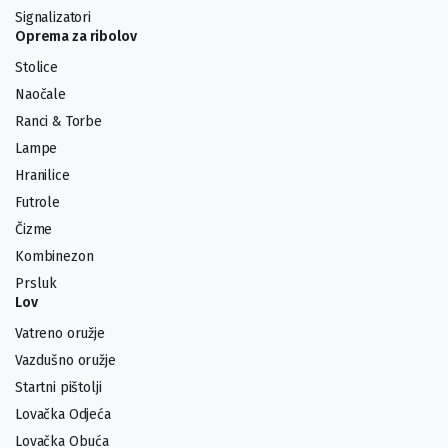
Signalizatori
Oprema za ribolov
Stolice
Naočale
Ranci & Torbe
Lampe
Hranilice
Futrole
Čizme
Kombinezon
Prsluk
Lov
Vatreno oružje
Vazdušno oružje
Startni pištolji
Lovačka Odjeća
Lovačka Obuća