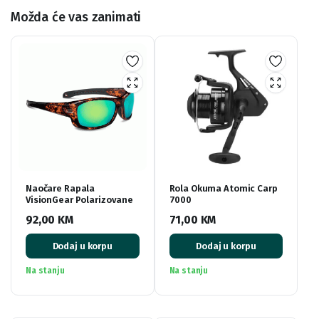
Možda će vas zanimati
Naočare Rapala
Rola Okuma Atomic Carp
VisionGear Polarizovane
7000
92,00
KM
71,00
KM
Dodaj u korpu
Dodaj u korpu
Na stanju
Na stanju