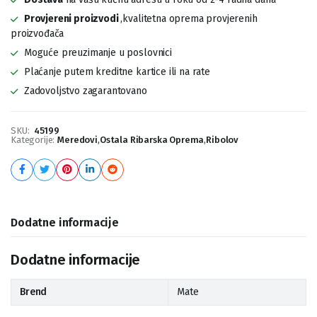
Provjereni proizvodi
,kvalitetna oprema provjerenih
proizvođača
Moguće preuzimanje u poslovnici
Plaćanje putem kreditne kartice ili na rate
Zadovoljstvo zagarantovano
SKU:
45199
Kategorije:
Meredovi
,
Ostala Ribarska Oprema
,
Ribolov
Dodatne informacije
Dodatne informacije
Brend
Mate