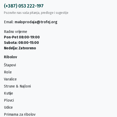
(+387) 053 222-197
Pozovite nas vaša pitanja, predloge i sugestije
Email:
maloprodaja@trofej.org
Radno vrijeme
Pon-Pet 08:00-19:00
Subota: 08:00-15:00
Nedelja: Zatvoreno
Ribolov
Štapovi
Role
Varalice
Strune & Najloni
Kutije
Plovci
Udice
Primama za ribolov