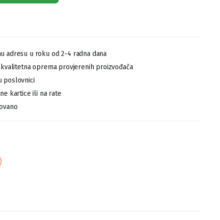
u adresu u roku od 2-4 radna dana
,kvalitetna oprema provjerenih proizvođača
 poslovnici
e kartice ili na rate
tovano