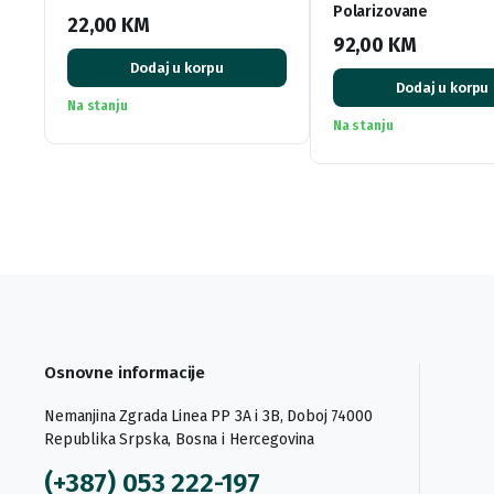
Polarizovane
22,00
KM
92,00
KM
Dodaj u korpu
Dodaj u korpu
Na stanju
Na stanju
Osnovne informacije
Nemanjina Zgrada Linea PP 3A i 3B, Doboj 74000
Republika Srpska, Bosna i Hercegovina
(+387) 053 222-197