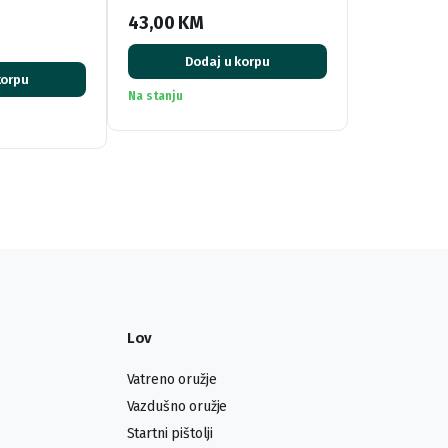
43,00
KM
Dodaj u korpu
korpu
Na stanju
Lov
Vatreno oružje
Vazdušno oružje
Startni pištolji