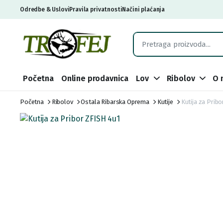
Odredbe & Uslovi
Pravila privatnosti
Načini plaćanja
Početna
Online prodavnica
Lov
Ribolov
O 
Početna
Ribolov
Ostala Ribarska Oprema
Kutije
Kutija za Pribo