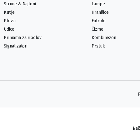
Strune & Najloni
Lampe
Kutije
Hranilice
Plovci
Futrole
Udice
Čizme
Primama za ribolov
Kombinezon
Signalizatori
Prsluk
Nač