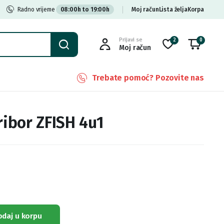
Radno vrijeme
08:00h to 19:00h
Moj račun
Lista želja
Korpa
Prijavi se
2
0
Moj račun
Trebate pomoć? Pozovite nas
ribor ZFISH 4u1
odaj u korpu