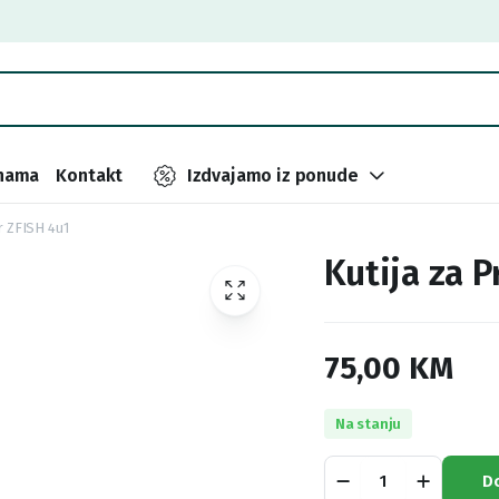
nama
Kontakt
Izdvajamo iz ponude
r ZFISH 4u1
Kutija za P
75,00
KM
Na stanju
Kutija
D
za