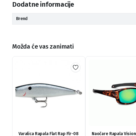
Dodatne informacije
Brend
Možda će vas zanimati
Varalica Rapala Flat Rap Flr-08
Naočare Rapala Visio