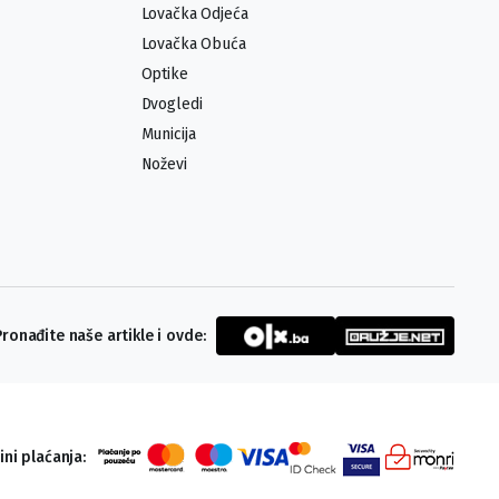
Lovačka Odjeća
Lovačka Obuća
Optike
Dvogledi
Municija
Noževi
Pronađite naše artikle i ovde:
ini plaćanja: