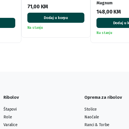
Magnum
71,00
KM
148,00
KM
Dodaj u korpu
Dodaj u 
Na stanju
Na stanju
Ribolov
Oprema za ribolov
Štapovi
Stolice
Role
Naočale
Varalice
Ranci & Torbe