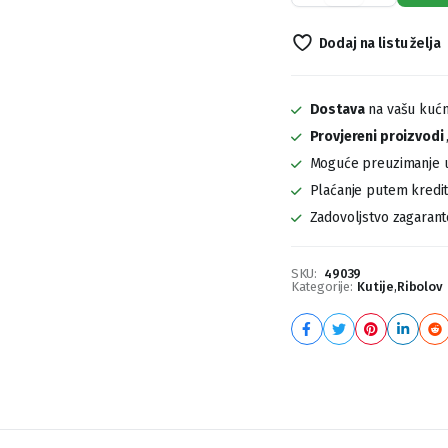
Pribor
ZFISH
Dodaj na listu želja
4u1
quantity
Dostava
na vašu kućn
Provjereni proizvodi
Moguće preuzimanje u
Plaćanje putem kreditn
Zadovoljstvo zagaran
SKU:
49039
Kategorije:
Kutije
,
Ribolov