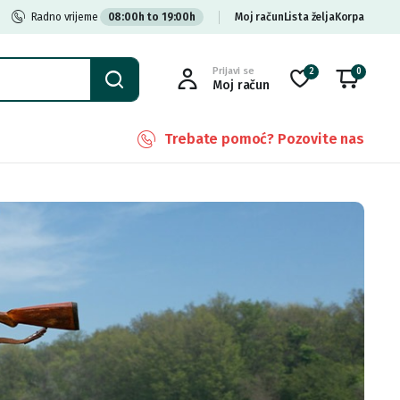
Radno vrijeme
08:00h to 19:00h
Moj račun
Lista želja
Korpa
Prijavi se
2
0
Moj račun
Trebate pomoć? Pozovite nas