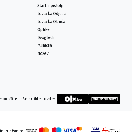
Startni pištolji
Lovačka Odjeća
Lovačka Obuća
Optike
Dvogledi
Municija
Noževi
Pronađite naše artikle i ovde:
ini plaćanja: