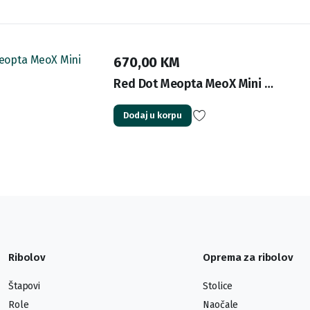
670,00
KM
Red Dot Meopta MeoX Mini …
Dodaj u korpu
Ribolov
Oprema za ribolov
Štapovi
Stolice
Role
Naočale