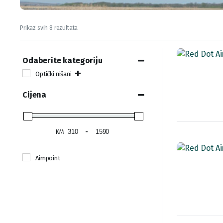
Sorted
Prikaz svih 8 rezultata
by
latest
Odaberite kategoriju
Optički nišani
Cijena
KM
-
Aimpoint