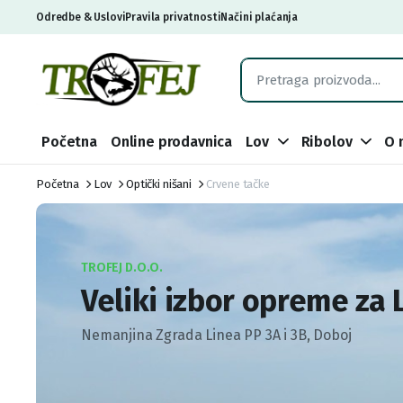
Odredbe & Uslovi
Pravila privatnosti
Načini plaćanja
Početna
Online prodavnica
Lov
Ribolov
O 
Početna
Lov
Optički nišani
Crvene tačke
TROFEJ D.O.O.
Veliki izbor opreme za 
Nemanjina Zgrada Linea PP 3A i 3B, Doboj