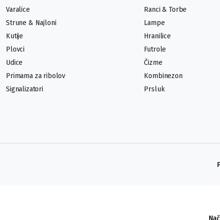
Varalice
Ranci & Torbe
Strune & Najloni
Lampe
Kutije
Hranilice
Plovci
Futrole
Udice
Čizme
Primama za ribolov
Kombinezon
Signalizatori
Prsluk
Nač