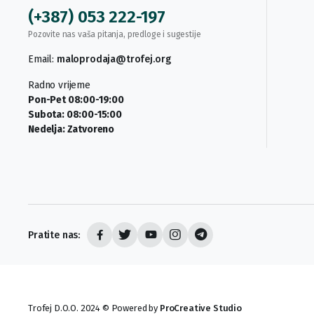
(+387) 053 222-197
Pozovite nas vaša pitanja, predloge i sugestije
Email:
maloprodaja@trofej.org
Radno vrijeme
Pon-Pet 08:00-19:00
Subota: 08:00-15:00
Nedelja: Zatvoreno
Pratite nas:
Trofej D.O.O. 2024 © Powered by
ProCreative Studio