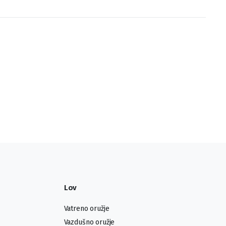
Lov
Vatreno oružje
Vazdušno oružje