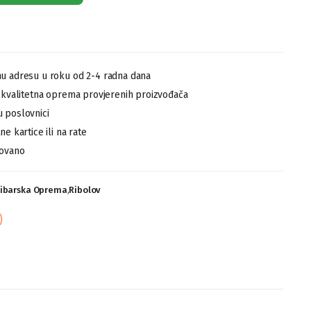
u adresu u roku od 2-4 radna dana
,kvalitetna oprema provjerenih proizvođača
 poslovnici
e kartice ili na rate
tovano
Ribarska Oprema
,
Ribolov