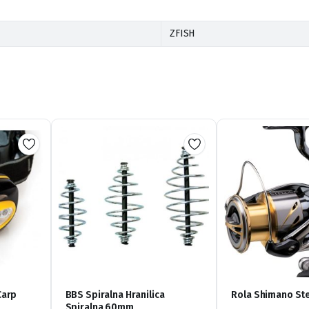
ZFISH
Carp
BBS Spiralna Hranilica
Rola Shimano St
Spiralna 60mm