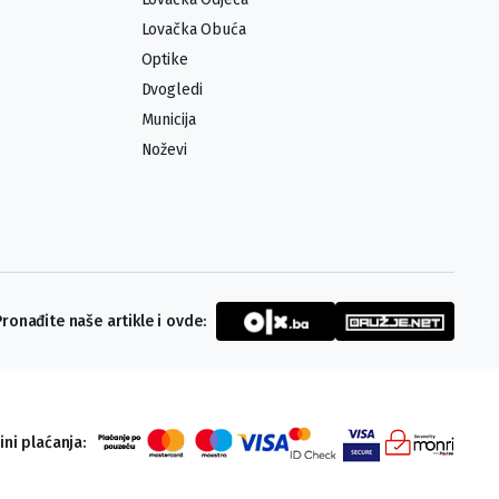
Lovačka Obuća
Optike
Dvogledi
Municija
Noževi
Pronađite naše artikle i ovde:
ini plaćanja: