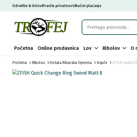
Odredbe & Uslovi
Pravila privatnosti
Načini plaćanja
Početna
Online prodavnica
Lov
Ribolov
O 
Početna
Ribolov
Ostala Ribarska Oprema
Kopče
ZFISH Quick C