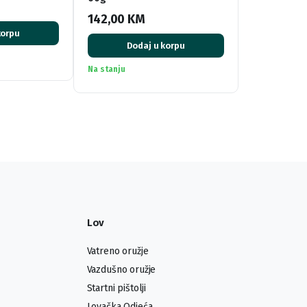
142,00
KM
korpu
Dodaj u korpu
Na stanju
Lov
Vatreno oružje
Vazdušno oružje
Startni pištolji
Lovačka Odjeća