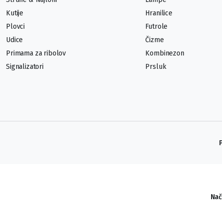
Kutije
Hranilice
Plovci
Futrole
Udice
Čizme
Primama za ribolov
Kombinezon
Signalizatori
Prsluk
Nač