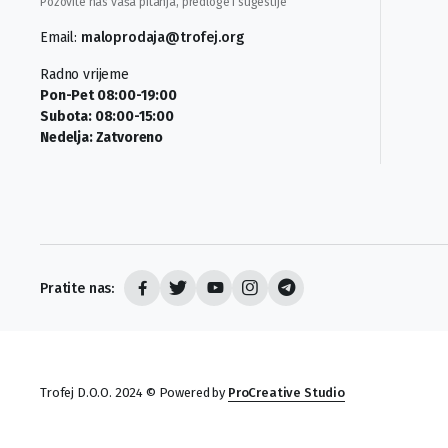
Pozovite nas vaša pitanja, predloge i sugestije
Email:
maloprodaja@trofej.org
Radno vrijeme
Pon-Pet 08:00-19:00
Subota: 08:00-15:00
Nedelja: Zatvoreno
Pratite nas:
Trofej D.O.O. 2024 © Powered by
ProCreative Studio