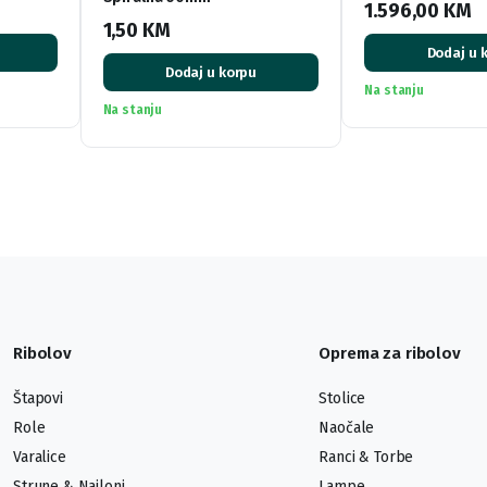
1.596,00
KM
1,50
KM
Dodaj u 
Dodaj u korpu
Na stanju
Na stanju
Ribolov
Oprema za ribolov
Štapovi
Stolice
Role
Naočale
Varalice
Ranci & Torbe
Strune & Najloni
Lampe