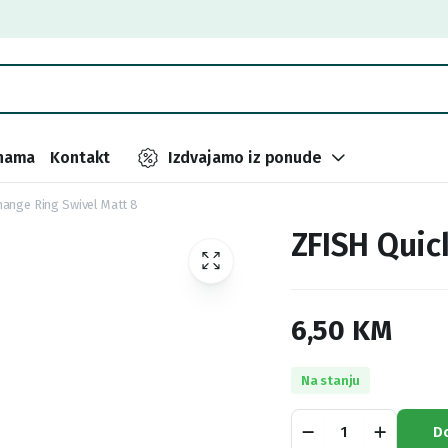
nama
Kontakt
Izdvajamo iz ponude
hange Ring Swivel Matt 8
ZFISH Quic
6,50
KM
Na stanju
ZFISH
D
Quick