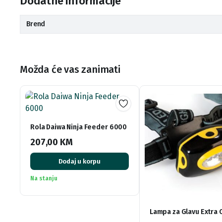
Dodatne informacije
Brend
Možda će vas zanimati
Rola Daiwa Ninja Feeder 6000
207,00
KM
Dodaj u korpu
Na stanju
Lampa za Glavu Extra 