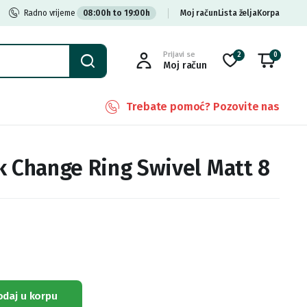
Radno vrijeme
08:00h to 19:00h
Moj račun
Lista želja
Korpa
Prijavi se
2
0
Moj račun
Trebate pomoć? Pozovite nas
k Change Ring Swivel Matt 8
odaj u korpu