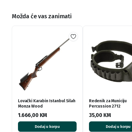
Možda će vas zanimati
Lovački Karabin Istanbul Silah
Redenik za Municiju
Monza Wood
Percussion 2712
1.666,00
KM
35,00
KM
Dodaj u korpu
Dodaj u korpu