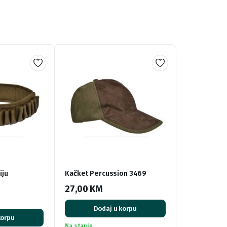
iju
Kačket Percussion 3469
27,00
KM
Dodaj u korpu
korpu
Na stanju