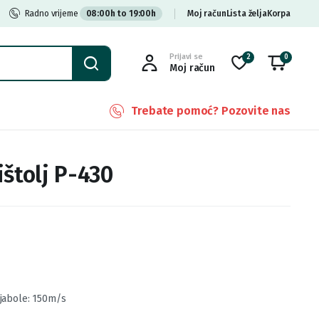
Radno vrijeme
08:00h to 19:00h
Moj račun
Lista želja
Korpa
Prijavi se
2
0
Moj račun
Trebate pomoć? Pozovite nas
ištolj P-430
ijabole: 150m/s