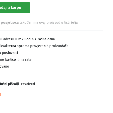
odaj u korpu
 posjetioca
također ima ovaj proizvod u listi želja
u adresu u roku od 2-4 radna dana
,kvalitetna oprema provjerenih proizvođača
 poslovnici
e kartice ili na rate
tovano
ušni pištolji i revolveri