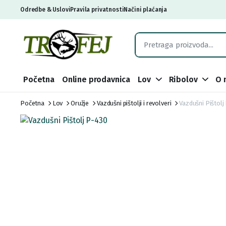
Odredbe & Uslovi
Pravila privatnosti
Načini plaćanja
Početna
Online prodavnica
Lov
Ribolov
O 
Početna
Lov
Oružje
Vazdušni pištolji i revolveri
Vazdušni Pištolj