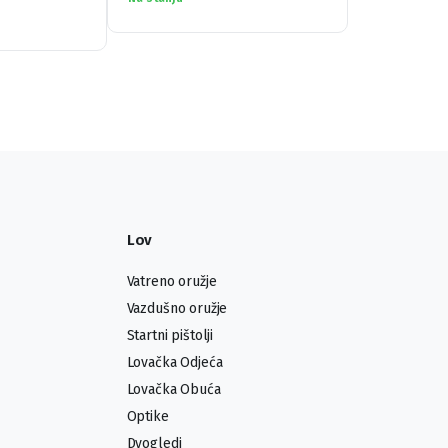
Lov
Vatreno oružje
Vazdušno oružje
Startni pištolji
Lovačka Odjeća
Lovačka Obuća
Optike
Dvogledi