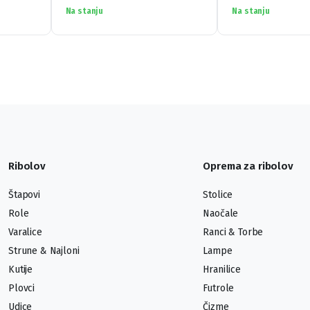
Na stanju
Na stanju
Ribolov
Oprema za ribolov
Štapovi
Stolice
Role
Naočale
Varalice
Ranci & Torbe
Strune & Najloni
Lampe
Kutije
Hranilice
Plovci
Futrole
Udice
Čizme