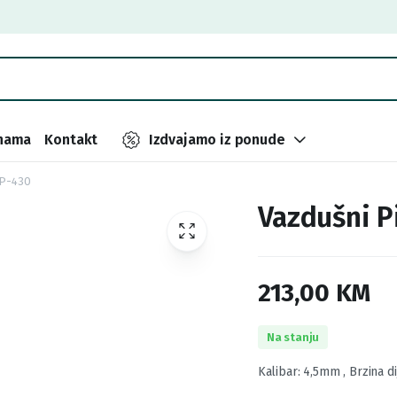
nama
Kontakt
Izdvajamo iz ponude
 P-430
Vazdušni P
213,00
KM
Na stanju
Kalibar: 4,5mm , Brzina d