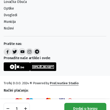
Lovačka Obuća
Optike
Dvogledi
Municija
Noževi
Pratite nas:
Pronađite naše artikle i ovde:
Trofej D.O.O. 2024 © Powered by
ProCreative Studio
Načini plaćanja:
Vazdušna
Dodaj u korpu
Puška