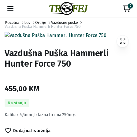
0
Početna
Lov
Oružje
Vazdušne puške
Vazdušna Puška Hammerli Hunter Force 750
Vazdušna Puška Hammerli
Hunter Force 750
455,00
KM
Na stanju
Kalibar 4,5mm ,Izlazna brzina 250m/s
Dodaj na listu želja