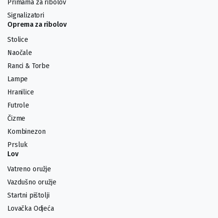
Primama za ribolov
Signalizatori
Oprema za ribolov
Stolice
Naočale
Ranci & Torbe
Lampe
Hranilice
Futrole
Čizme
Kombinezon
Prsluk
Lov
Vatreno oružje
Vazdušno oružje
Startni pištolji
Lovačka Odjeća