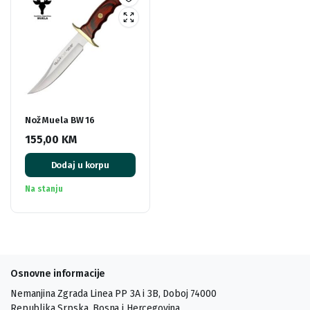
Nož Muela BW 16
155,00
KM
Dodaj u korpu
Na stanju
Osnovne informacije
Nemanjina Zgrada Linea PP 3A i 3B, Doboj 74000
Republika Srpska, Bosna i Hercegovina