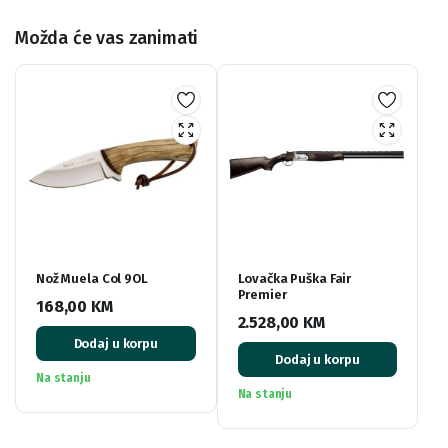
Možda će vas zanimati
Nož Muela Col 9OL
Lovačka Puška Fair
Premier
168,00
KM
2.528,00
KM
Dodaj u korpu
Dodaj u korpu
Na stanju
Na stanju