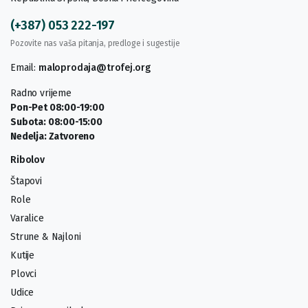
(+387) 053 222-197
Pozovite nas vaša pitanja, predloge i sugestije
Email:
maloprodaja@trofej.org
Radno vrijeme
Pon-Pet 08:00-19:00
Subota: 08:00-15:00
Nedelja: Zatvoreno
Ribolov
Štapovi
Role
Varalice
Strune & Najloni
Kutije
Plovci
Udice