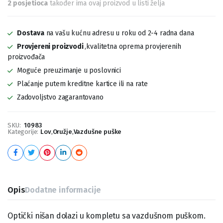
2 posjetioca
također ima ovaj proizvod u listi želja
Dostava
na vašu kućnu adresu u roku od 2-4 radna dana
Provjereni proizvodi
,kvalitetna oprema provjerenih
proizvođača
Moguće preuzimanje u poslovnici
Plaćanje putem kreditne kartice ili na rate
Zadovoljstvo zagarantovano
SKU:
10983
Kategorije:
Lov
,
Oružje
,
Vazdušne puške
Opis
Dodatne informacije
Optički nišan dolazi u kompletu sa vazdušnom puškom.