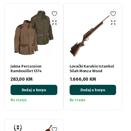
Jakna Percussion
Lovački Karabin Istanbul
Rambouillet 1374
Silah Monza Wood
283,00
KM
1.666,00
KM
Dodaj u korpu
Dodaj u korpu
Na stanju
Na stanju