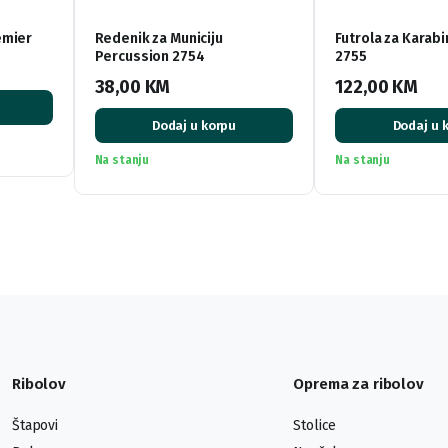
emier
Redenik za Municiju
Futrola za Karab
Percussion 2754
2755
38,00
KM
122,00
KM
Dodaj u korpu
Dodaj u 
Na stanju
Na stanju
Ribolov
Oprema za ribolov
Štapovi
Stolice