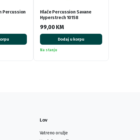
in Percussion
Hlače Percussion Savane
Hyperstrech 10158
99,00
KM
korpu
Dodaj u korpu
Na stanju
Lov
Vatreno oružje