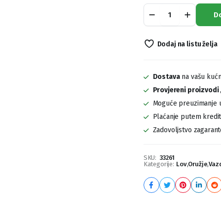
Vazdušna
D
Puška
Gamo
Roadster
Dodaj na listu želja
quantity
Dostava
na vašu kućn
Provjereni proizvodi
Moguće preuzimanje u
Plaćanje putem kreditn
Zadovoljstvo zagaran
SKU:
33261
Kategorije:
Lov
,
Oružje
,
Vaz