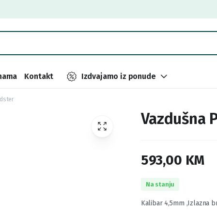
nama
Kontakt
Izdvajamo iz ponude
dster
Vazdušna 
593,00
KM
Na stanju
Kalibar 4,5mm ,Izlazna b