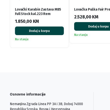
Lovački Karabin Zastava M85
Lovačka Puška Fair Pr
Full Stock kal.223 Rem
2.528,00
KM
1.850,00
KM
Dodaj u korpu
Dodaj u korpu
Na stanju
Na stanju
Osnovne informacije
Nemanjina Zgrada Linea PP 3A i 3B, Doboj 74000
Republika Srpska, Bosna i Hercegovina