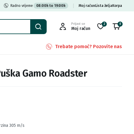
Radno vrijeme
08:00h to 19:00h
Moj račun
Lista želja
Korpa
Prijavi se
2
0
Moj račun
Trebate pomoć? Pozovite nas
Puška Gamo Roadster
rzina 305 m/s