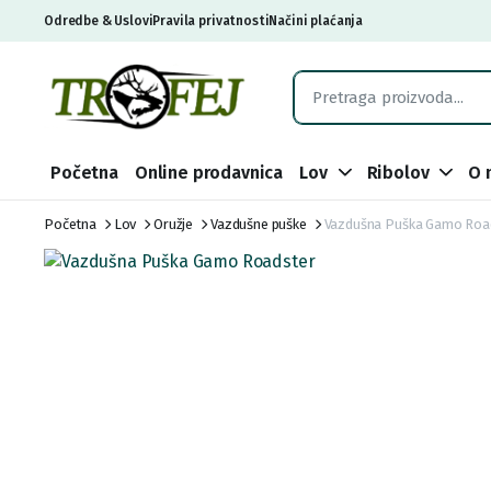
Odredbe & Uslovi
Pravila privatnosti
Načini plaćanja
Početna
Online prodavnica
Lov
Ribolov
O 
Početna
Lov
Oružje
Vazdušne puške
Vazdušna Puška Gamo Roa