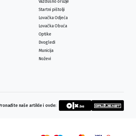
Vazdušno oružje
Startni pištolji
Lovačka Odjeća
Lovačka Obuća
Optike
Dvogledi
Municija
Noževi
Pronađite naše artikle i ovde: