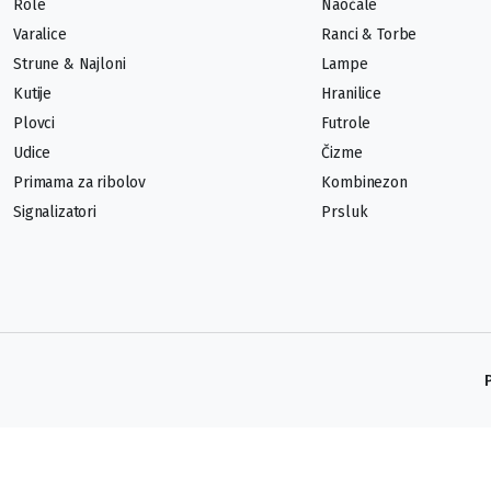
Role
Naočale
Varalice
Ranci & Torbe
Strune & Najloni
Lampe
Kutije
Hranilice
Plovci
Futrole
Udice
Čizme
Primama za ribolov
Kombinezon
Signalizatori
Prsluk