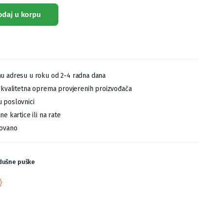
odaj u korpu
u adresu u roku od 2-4 radna dana
,kvalitetna oprema provjerenih proizvođača
 poslovnici
e kartice ili na rate
tovano
dušne puške