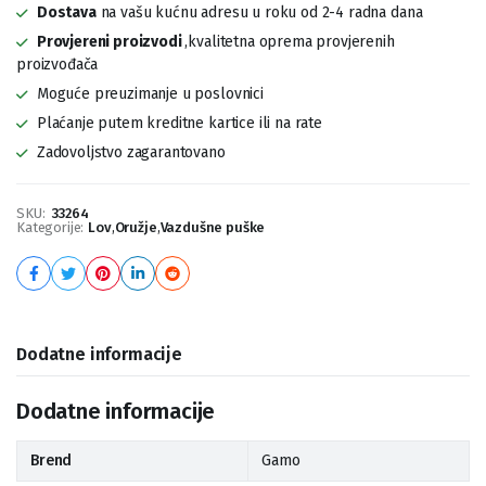
Dostava
na vašu kućnu adresu u roku od 2-4 radna dana
Provjereni proizvodi
,kvalitetna oprema provjerenih
proizvođača
Moguće preuzimanje u poslovnici
Plaćanje putem kreditne kartice ili na rate
Zadovoljstvo zagarantovano
SKU:
33264
Kategorije:
Lov
,
Oružje
,
Vazdušne puške
Dodatne informacije
Dodatne informacije
Brend
Gamo