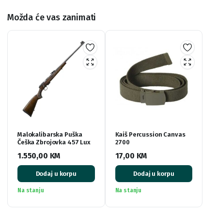
Možda će vas zanimati
Malokalibarska Puška
Kaiš Percussion Canvas
Češka Zbrojovka 457 Lux
2700
1.550,00
KM
17,00
KM
Dodaj u korpu
Dodaj u korpu
Na stanju
Na stanju