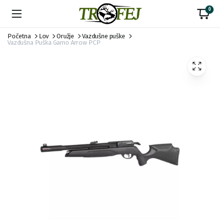
0
Početna
Lov
Oružje
Vazdušne puške
Vazdušna Puška Gamo Arrow PCP