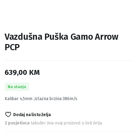
Vazdušna Puška Gamo Arrow
PCP
639,00
KM
Na stanju
Kalibar 4,5mm ,Izlazna brzina 386m/s
Dodaj na listu želja
2 posjetioca
također ima ovaj proizvod u listi želja