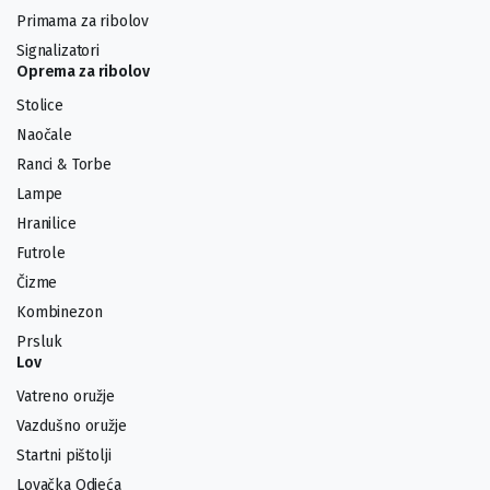
Primama za ribolov
Signalizatori
Oprema za ribolov
Stolice
Naočale
Ranci & Torbe
Lampe
Hranilice
Futrole
Čizme
Kombinezon
Prsluk
Lov
Vatreno oružje
Vazdušno oružje
Startni pištolji
Lovačka Odjeća