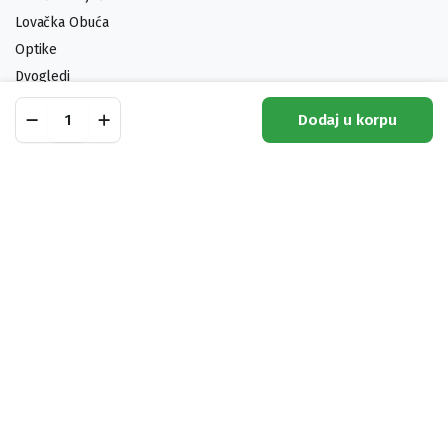
Lovačka Obuća
Optike
Dvogledi
Municija
Vazdušna
Dodaj u korpu
Puška
Noževi
Shop
Pretraga
Lista Želja
Moj Račun
Kategorije
Gamo
Arrow
PCP
Pratite nas:
quantity
Pronađite naše artikle i ovde:
Trofej D.O.O. 2024 © Powered by
ProCreative Studio
Načini plaćanja: