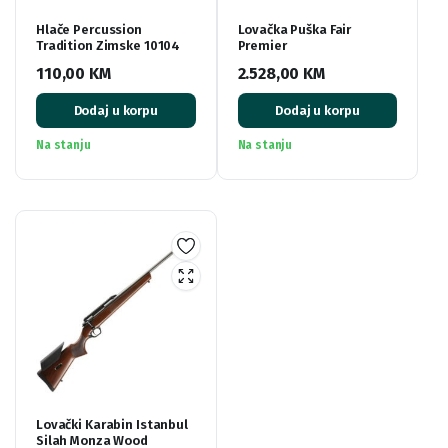
Hlače Percussion
Lovačka Puška Fair
Tradition Zimske 10104
Premier
110,00
KM
2.528,00
KM
Dodaj u korpu
Dodaj u korpu
Na stanju
Na stanju
Lovački Karabin Istanbul
Silah Monza Wood