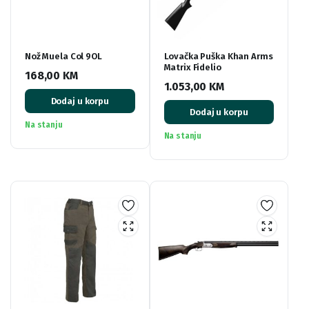
Nož Muela Col 9OL
Lovačka Puška Khan Arms
Matrix Fidelio
168,00
KM
1.053,00
KM
Dodaj u korpu
Dodaj u korpu
Na stanju
Na stanju