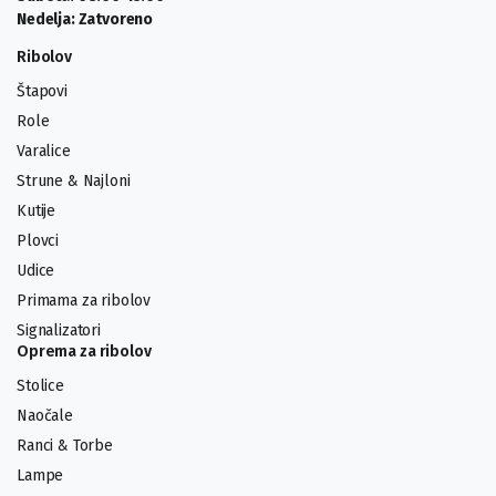
Nedelja: Zatvoreno
Ribolov
Štapovi
Role
Varalice
Strune & Najloni
Kutije
Plovci
Udice
Primama za ribolov
Signalizatori
Oprema za ribolov
Stolice
Naočale
Ranci & Torbe
Lampe