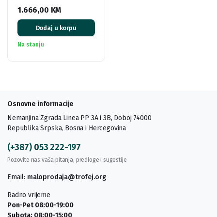
1.666,00
KM
Dodaj u korpu
Na stanju
Osnovne informacije
Nemanjina Zgrada Linea PP 3A i 3B, Doboj 74000
Republika Srpska, Bosna i Hercegovina
(+387) 053 222-197
Pozovite nas vaša pitanja, predloge i sugestije
Email:
maloprodaja@trofej.org
Radno vrijeme
Pon-Pet 08:00-19:00
Subota: 08:00-15:00