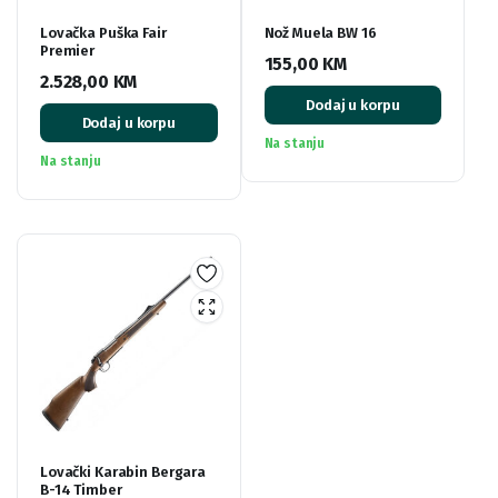
Lovačka Puška Fair
Nož Muela BW 16
Premier
155,00
KM
2.528,00
KM
Dodaj u korpu
Dodaj u korpu
Na stanju
Na stanju
Lovački Karabin Bergara
B-14 Timber