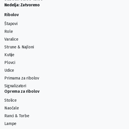
Nedelja: Zatvoreno
Ribolov
Štapovi
Role
Varalice
Strune & Najloni
Kutije
Plovci
Udice
Primama za ribolov
Signalizatori
Oprema za ribolov
Stolice
Naočale
Ranci & Torbe
Lampe