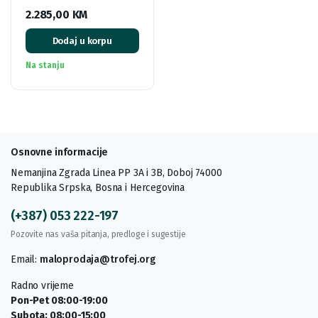
2.285,00
KM
Dodaj u korpu
Na stanju
Osnovne informacije
Nemanjina Zgrada Linea PP 3A i 3B, Doboj 74000
Republika Srpska, Bosna i Hercegovina
(+387) 053 222-197
Pozovite nas vaša pitanja, predloge i sugestije
Email:
maloprodaja@trofej.org
Radno vrijeme
Pon-Pet 08:00-19:00
Subota: 08:00-15:00