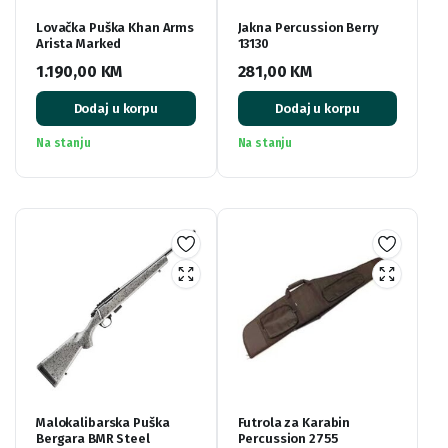
Lovačka Puška Khan Arms
Jakna Percussion Berry
Arista Marked
13130
1.190,00
KM
281,00
KM
Dodaj u korpu
Dodaj u korpu
Na stanju
Na stanju
Malokalibarska Puška
Futrola za Karabin
Bergara BMR Steel
Percussion 2755