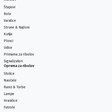
Štapovi
Role
Varalice
Strune & Najloni
Kutije
Plovci
Udice
Primama za ribolov
Signalizatori
Oprema za ribolov
Stolice
Naočale
Ranci & Torbe
Lampe
Hranilice
Futrole