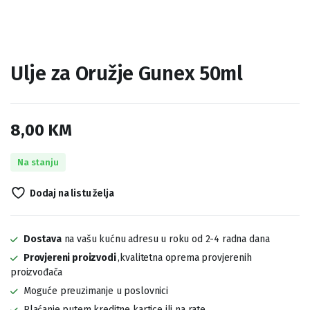
Ulje za Oružje Gunex 50ml
8,00
KM
Na stanju
Dodaj na listu želja
Dostava
na vašu kućnu adresu u roku od 2-4 radna dana
Provjereni proizvodi
,kvalitetna oprema provjerenih
proizvođača
Moguće preuzimanje u poslovnici
Plaćanje putem kreditne kartice ili na rate