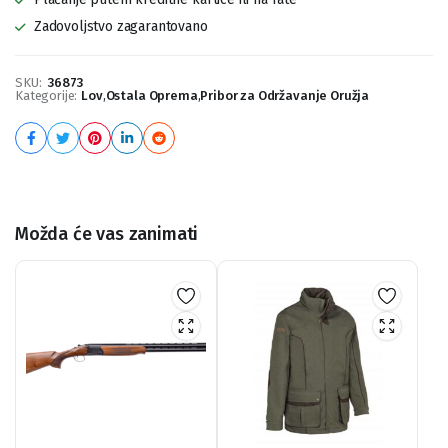
Zadovoljstvo zagarantovano
SKU:
36873
Kategorije:
Lov
,
Ostala Oprema
,
Pribor za Održavanje Oružja
Možda će vas zanimati