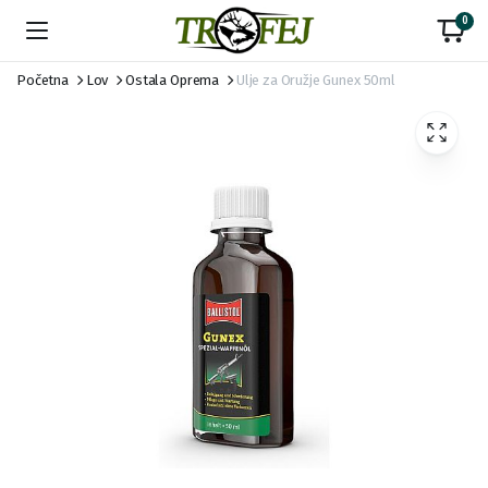
0
Početna
Lov
Ostala Oprema
Ulje za Oružje Gunex 50ml