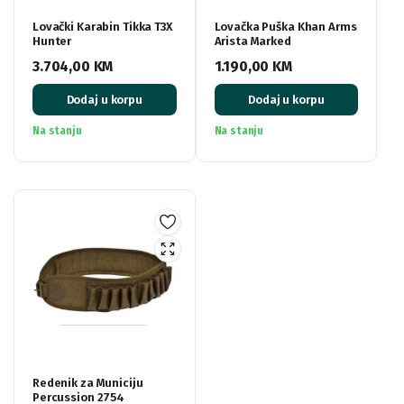
Lovački Karabin Tikka T3X
Lovačka Puška Khan Arms
Hunter
Arista Marked
3.704,00
KM
1.190,00
KM
Dodaj u korpu
Dodaj u korpu
Na stanju
Na stanju
Redenik za Municiju
Percussion 2754