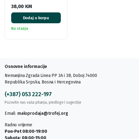
38,00
KM
Dodaj u korpu
Na stanju
Osnovne informacije
Nemanjina Zgrada Linea PP 3A i 3B, Doboj 74000
Republika Srpska, Bosna i Hercegovina
(+387) 053 222-197
Pozovite nas vaša pitanja, predloge i sugestije
Email:
maloprodaja@trofej.org
Radno vrijeme
Pon-Pet 08:00-19:00
Subota: 08:00-15:00