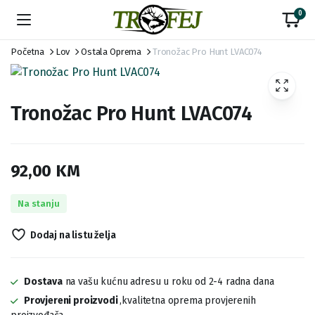
0
Početna
Lov
Ostala Oprema
Tronožac Pro Hunt LVAC074
Tronožac Pro Hunt LVAC074
92,00
KM
Na stanju
Dodaj na listu želja
Dostava
na vašu kućnu adresu u roku od 2-4 radna dana
Provjereni proizvodi
,kvalitetna oprema provjerenih