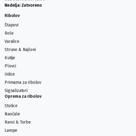
Nedelja: Zatvoreno
Ribolov
Štapovi
Role
Varalice
Strune & Najloni
Kutije
Plovci
Udice
Primama za ribolov
Signalizatori
Oprema za ribolov
Stolice
Naočale
Ranci & Torbe
Lampe