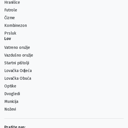
Hranilice
Futrole
Čizme
Kombinezon
Prsluk
Lov
Vatreno oružje
Vazdušno oružje
Startni pištolji
Lovačka Odjeća
Lovačka Obuća
Optike
Dvogledi
Municija
Noževi
Pratite nas: