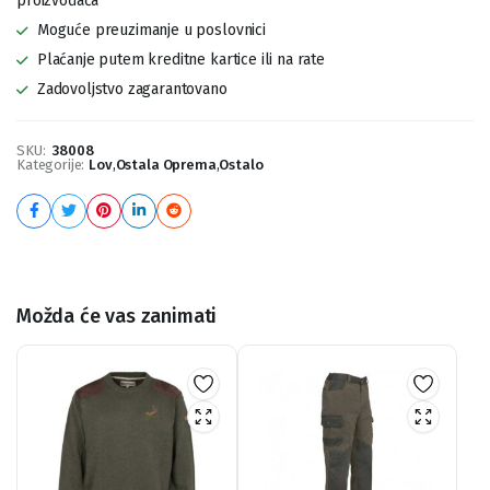
proizvođača
Moguće preuzimanje u poslovnici
Plaćanje putem kreditne kartice ili na rate
Zadovoljstvo zagarantovano
SKU:
38008
Kategorije:
Lov
,
Ostala Oprema
,
Ostalo
Možda će vas zanimati