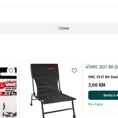
Climax
VMC 3537 BK Duo
3,00
KM
Dodaj u 
Na stanju