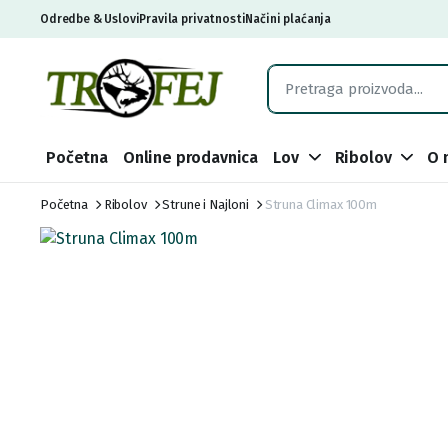
Odredbe & Uslovi
Pravila privatnosti
Načini plaćanja
Početna
Online prodavnica
Lov
Ribolov
O 
Početna
Ribolov
Strune i Najloni
Struna Climax 100m