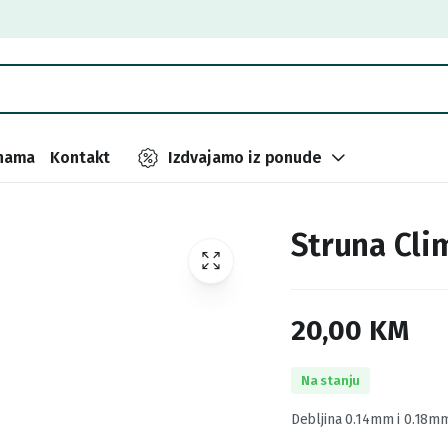
nama
Kontakt
Izdvajamo iz ponude
Struna Cl
20,00
KM
Na stanju
Debljina 0.14mm i 0.18m