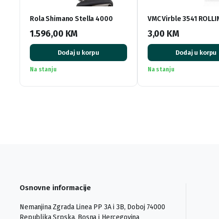
Rola Shimano Stella 4000
VMC Virble 3541 ROLLI
1.596,00
KM
3,00
KM
Dodaj u korpu
Dodaj u korpu
Na stanju
Na stanju
Osnovne informacije
Nemanjina Zgrada Linea PP 3A i 3B, Doboj 74000
Republika Srpska, Bosna i Hercegovina