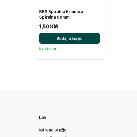
BBS Spiralna Hranilica
Spiralna 60mm
1,50
KM
Dodaj u korpu
Na stanju
Lov
Vatreno oružje