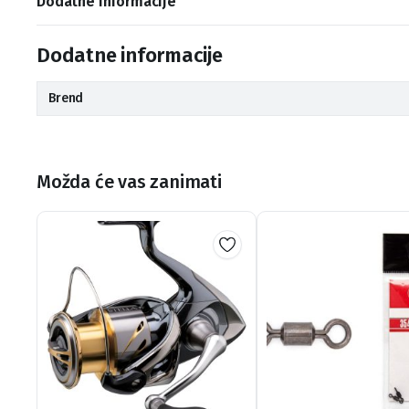
Dodatne informacije
Dodatne informacije
Brend
Možda će vas zanimati