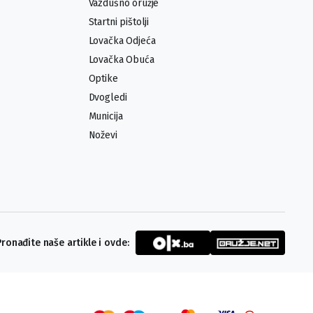
Vazdušno oružje
Startni pištolji
Lovačka Odjeća
Lovačka Obuća
Optike
Dvogledi
Municija
Noževi
Pronađite naše artikle i ovde: