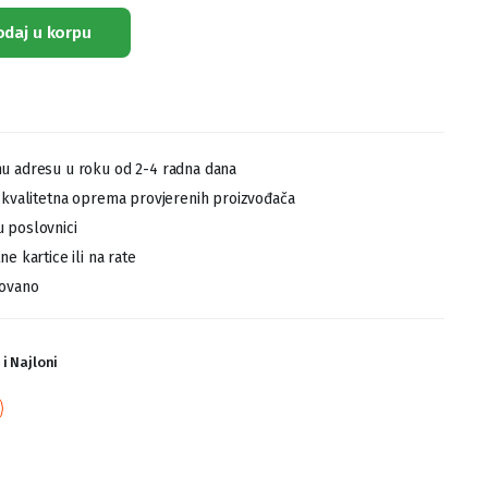
odaj u korpu
u adresu u roku od 2-4 radna dana
,kvalitetna oprema provjerenih proizvođača
 poslovnici
e kartice ili na rate
tovano
i Najloni