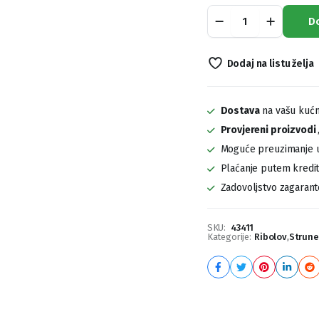
Struna
D
Climax
100m
quantity
Dodaj na listu želja
Dostava
na vašu kućn
Provjereni proizvodi
Moguće preuzimanje u
Plaćanje putem kreditn
Zadovoljstvo zagaran
SKU:
43411
Kategorije:
Ribolov
,
Strune 