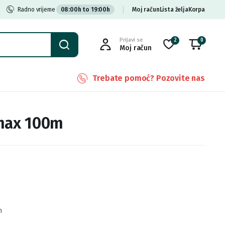
Radno vrijeme
08:00h to 19:00h
Moj račun
Lista želja
Korpa
Prijavi se
2
0
Moj račun
Trebate pomoć? Pozovite nas
imax 100m
m