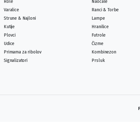
Role
Naočale
Varalice
Ranci & Torbe
Strune & Najloni
Lampe
Kutije
Hranilice
Plovci
Futrole
Udice
Čizme
Primama za ribolov
Kombinezon
Signalizatori
Prsluk