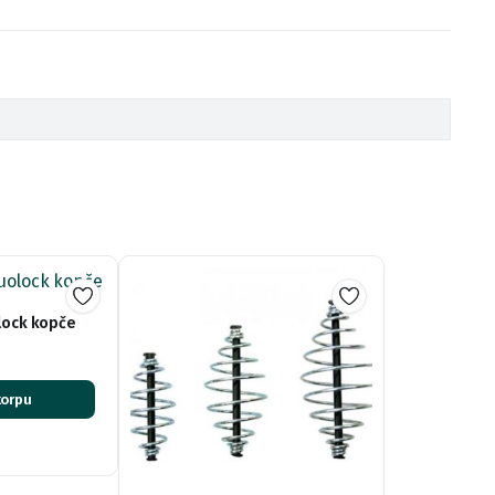
lock kopče
korpu