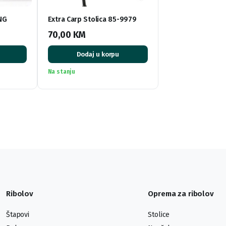
NG
Extra Carp Stolica 85-9979
70,00
KM
Dodaj u korpu
Na stanju
Ribolov
Oprema za ribolov
Štapovi
Stolice