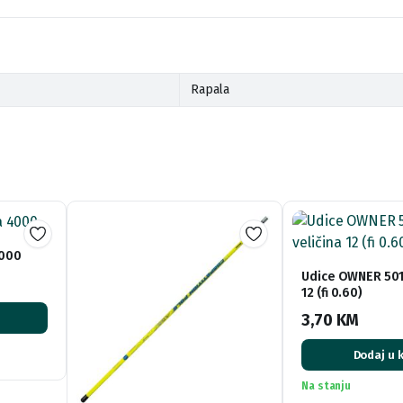
Rapala
4000
Udice OWNER 5018
12 (fi 0.60)
3,70
KM
Dodaj u 
Na stanju