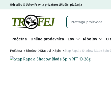
Odredbe & Uslovi
Pravila privatnosti
Načini plaćanja
Početna
Online prodavnica
Lov
Ribolov
O 
Početna
Ribolov
Štapovi
Spin
Štap Rapala Shadow Blade Spin 