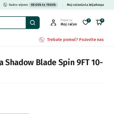
Radno vrijeme
08:00h to 19:00h
Moj račun
Lista želja
Korpa
Prijavi se
2
0
Moj račun
Trebate pomoć? Pozovite nas
a Shadow Blade Spin 9FT 10-