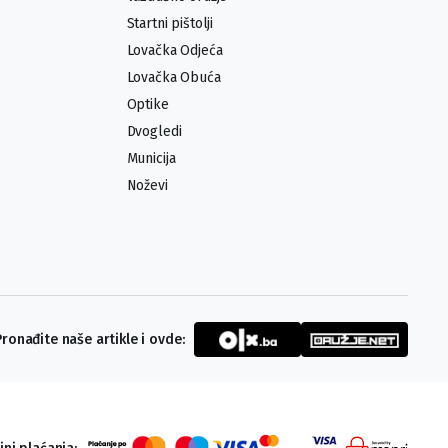
Startni pištolji
Lovačka Odjeća
Lovačka Obuća
Optike
Dvogledi
Municija
Noževi
Pronađite naše artikle i ovde: