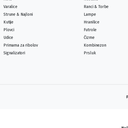
Varalice
Ranci & Torbe
Strune & Najloni
Lampe
Kutije
Hranilice
Plovci
Futrole
Udice
Čizme
Primama za ribolov
Kombinezon
Signalizatori
Prsluk