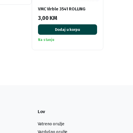
VMC Virble 3541 ROLLING
3,00
KM
Dodaj u korpu
Na stanju
Lov
Vatreno oružje
Vazdušno oružje