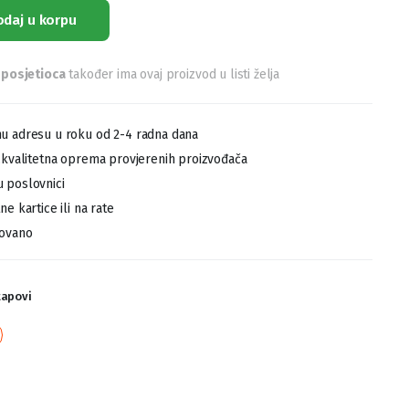
odaj u korpu
 posjetioca
također ima ovaj proizvod u listi želja
u adresu u roku od 2-4 radna dana
,kvalitetna oprema provjerenih proizvođača
 poslovnici
e kartice ili na rate
tovano
tapovi