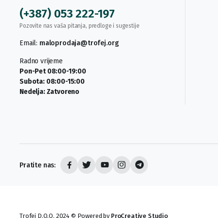
(+387) 053 222-197
Pozovite nas vaša pitanja, predloge i sugestije
Email:
maloprodaja@trofej.org
Radno vrijeme
Pon-Pet 08:00-19:00
Subota: 08:00-15:00
Nedelja: Zatvoreno
Pratite nas:
Trofej D.O.O. 2024 © Powered by
ProCreative Studio