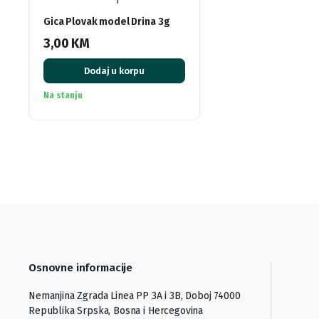
Gica Plovak model Drina 3g
3,00
KM
Dodaj u korpu
Na stanju
Osnovne informacije
Nemanjina Zgrada Linea PP 3A i 3B, Doboj 74000
Republika Srpska, Bosna i Hercegovina