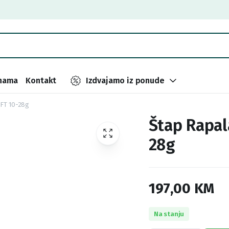
nama
Kontakt
Izdvajamo iz ponude
9FT 10-28g
Štap Rapal
28g
197,00
KM
Na stanju