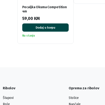
Pecaljka Okuma Competition
4m
59,00
KM
Dodaj u korpu
Na stanju
Ribolov
Oprema za ribolov
Štapovi
Stolice
Role
Naočale