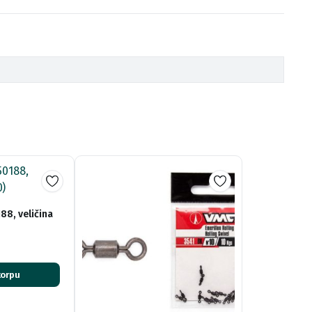
8, veličina
korpu