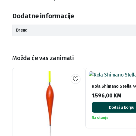
Dodatne informacije
Brend
Možda će vas zanimati
Rola Shimano Stella 
1.596,00
KM
Dodaj u korpu
Na stanju