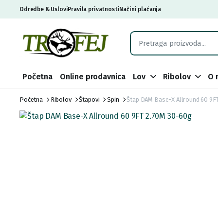
Odredbe & Uslovi
Pravila privatnosti
Načini plaćanja
Početna
Online prodavnica
Lov
Ribolov
O 
Početna
Ribolov
Štapovi
Spin
Štap DAM Base-X Allround 60 9F