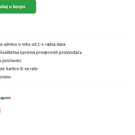
odaj u korpu
u adresu u roku od 2-4 radna dana
,kvalitetna oprema provjerenih proizvođača
 poslovnici
e kartice ili na rate
tovano
tapovi