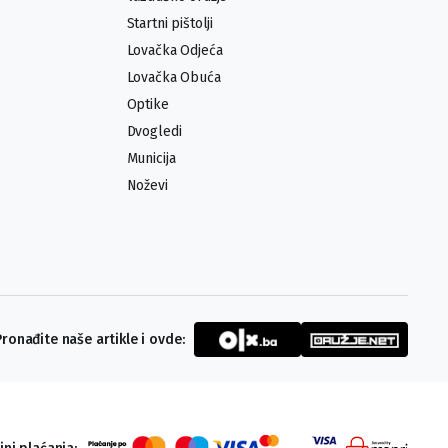
Startni pištolji
Lovačka Odjeća
Lovačka Obuća
Optike
Dvogledi
Municija
Noževi
Pronađite naše artikle i ovde: