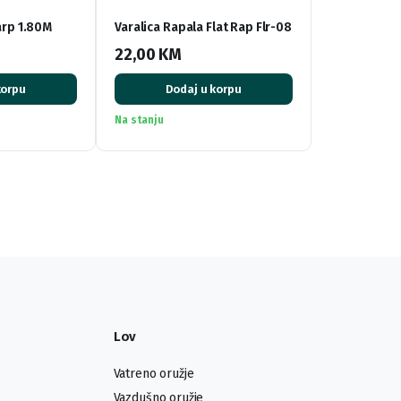
arp 1.80M
Varalica Rapala Flat Rap Flr-08
22,00
KM
korpu
Dodaj u korpu
Na stanju
Lov
Vatreno oružje
Vazdušno oružje