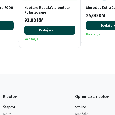
rp 7000
Naočare Rapala VisionGear
Meredov Extra C
Polarizovane
24,00
KM
92,00
KM
Dodaj u 
Dodaj u korpu
Na stanju
Na stanju
Ribolov
Oprema za ribolov
Štapovi
Stolice
Role
Naočale