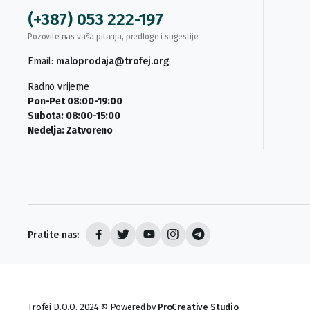
(+387) 053 222-197
Pozovite nas vaša pitanja, predloge i sugestije
Email:
maloprodaja@trofej.org
Radno vrijeme
Pon-Pet 08:00-19:00
Subota: 08:00-15:00
Nedelja: Zatvoreno
Pratite nas:
Trofej D.O.O. 2024 © Powered by
ProCreative Studio