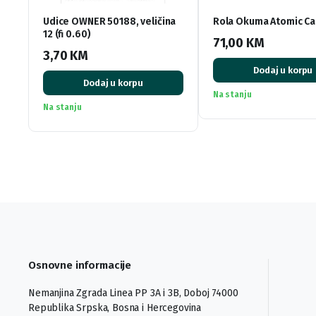
Udice OWNER 50188, veličina
Rola Okuma Atomic Ca
12 (fi 0.60)
71,00
KM
3,70
KM
Dodaj u korpu
Dodaj u korpu
Na stanju
Na stanju
Osnovne informacije
Nemanjina Zgrada Linea PP 3A i 3B, Doboj 74000
Republika Srpska, Bosna i Hercegovina