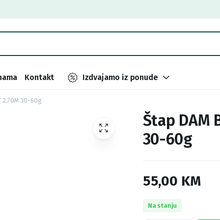
nama
Kontakt
Izdvajamo iz ponude
T 2.70M 30-60g
Štap DAM B
30-60g
55,00
KM
Na stanju