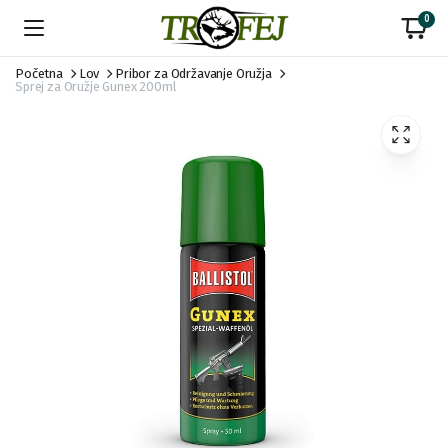
0
Početna
Lov
Pribor za Održavanje Oružja
Sprej za Oružje Gunex 200ml