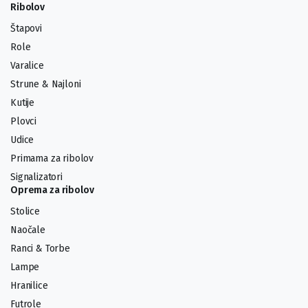
Ribolov
Štapovi
Role
Varalice
Strune & Najloni
Kutije
Plovci
Udice
Primama za ribolov
Signalizatori
Oprema za ribolov
Stolice
Naočale
Ranci & Torbe
Lampe
Hranilice
Futrole