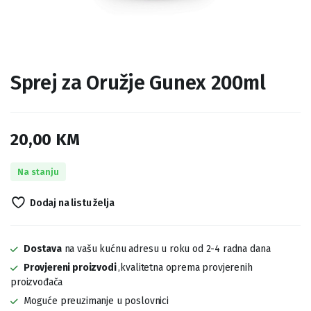
Sprej za Oružje Gunex 200ml
20,00
KM
Na stanju
Dodaj na listu želja
Dostava
na vašu kućnu adresu u roku od 2-4 radna dana
Provjereni proizvodi
,kvalitetna oprema provjerenih
proizvođača
Moguće preuzimanje u poslovnici