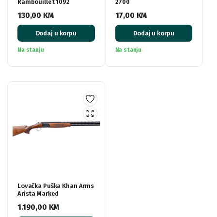
Rambouillet 1092
2700
130,00
KM
17,00
KM
Dodaj u korpu
Dodaj u korpu
Na stanju
Na stanju
Lovačka Puška Khan Arms
Arista Marked
1.190,00
KM