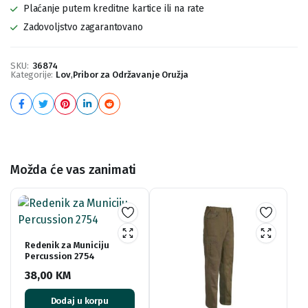
Plaćanje putem kreditne kartice ili na rate
Zadovoljstvo zagarantovano
SKU:
36874
Kategorije:
Lov
,
Pribor za Održavanje Oružja
Možda će vas zanimati
Redenik za Municiju
Percussion 2754
38,00
KM
Dodaj u korpu