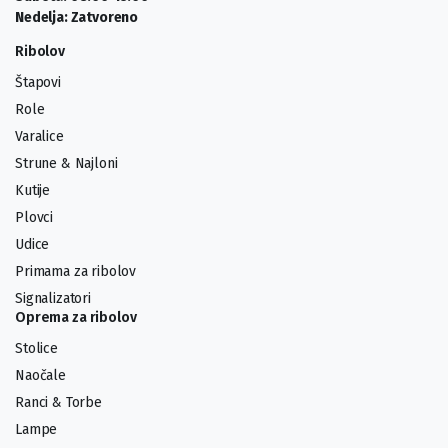
Nedelja: Zatvoreno
Ribolov
Štapovi
Role
Varalice
Strune & Najloni
Kutije
Plovci
Udice
Primama za ribolov
Signalizatori
Oprema za ribolov
Stolice
Naočale
Ranci & Torbe
Lampe