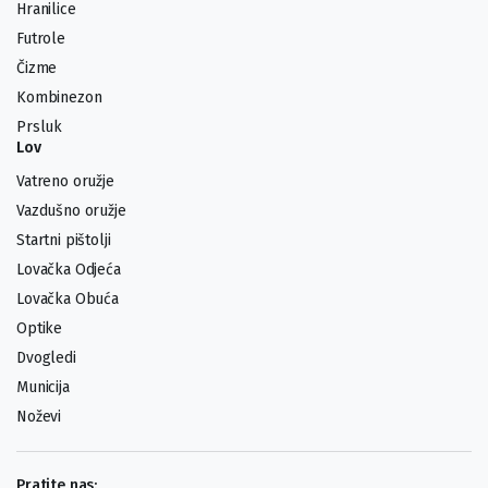
Hranilice
Futrole
Čizme
Kombinezon
Prsluk
Lov
Vatreno oružje
Vazdušno oružje
Startni pištolji
Lovačka Odjeća
Lovačka Obuća
Optike
Dvogledi
Municija
Noževi
Pratite nas: