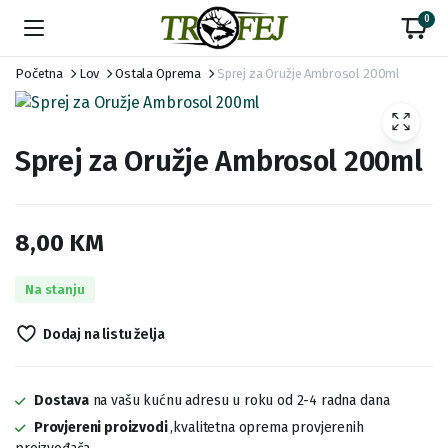
0
Početna
Lov
Ostala Oprema
Sprej za Oružje Ambrosol 200ml
Sprej za Oružje Ambrosol 200ml
8,00
KM
Na stanju
Dodaj na listu želja
Dostava
na vašu kućnu adresu u roku od 2-4 radna dana
Provjereni proizvodi
,kvalitetna oprema provjerenih