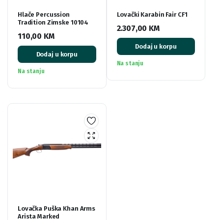
Hlače Percussion
Lovački Karabin Fair CF1
Tradition Zimske 10104
2.307,00
KM
110,00
KM
Dodaj u korpu
Dodaj u korpu
Na stanju
Na stanju
Lovačka Puška Khan Arms
Arista Marked