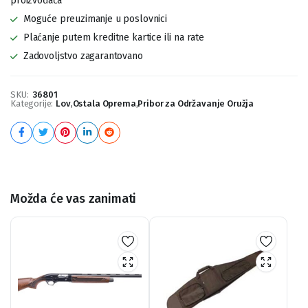
proizvođača
Moguće preuzimanje u poslovnici
Plaćanje putem kreditne kartice ili na rate
Zadovoljstvo zagarantovano
SKU:
36801
Kategorije:
Lov
,
Ostala Oprema
,
Pribor za Održavanje Oružja
Možda će vas zanimati