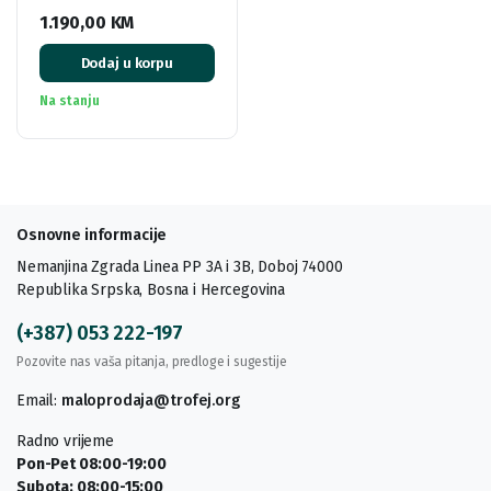
1.190,00
KM
Dodaj u korpu
Na stanju
Osnovne informacije
Nemanjina Zgrada Linea PP 3A i 3B, Doboj 74000
Republika Srpska, Bosna i Hercegovina
(+387) 053 222-197
Pozovite nas vaša pitanja, predloge i sugestije
Email:
maloprodaja@trofej.org
Radno vrijeme
Pon-Pet 08:00-19:00
Subota: 08:00-15:00