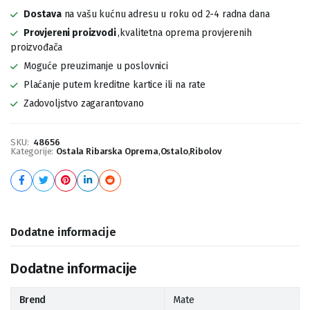
Dostava
na vašu kućnu adresu u roku od 2-4 radna dana
Provjereni proizvodi
,kvalitetna oprema provjerenih
proizvođača
Moguće preuzimanje u poslovnici
Plaćanje putem kreditne kartice ili na rate
Zadovoljstvo zagarantovano
SKU:
48656
Kategorije:
Ostala Ribarska Oprema
,
Ostalo
,
Ribolov
Dodatne informacije
Dodatne informacije
Brend
Mate