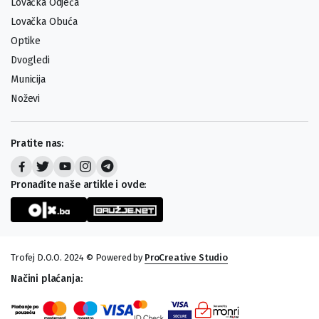
Lovačka Odjeća
Lovačka Obuća
Optike
Dvogledi
Municija
Noževi
Pratite nas:
Pronađite naše artikle i ovde:
Trofej D.O.O. 2024 © Powered by
ProCreative Studio
Načini plaćanja: