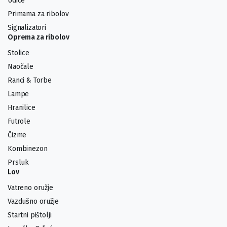
Udice
Primama za ribolov
Signalizatori
Oprema za ribolov
Stolice
Naočale
Ranci & Torbe
Lampe
Hranilice
Futrole
Čizme
Kombinezon
Prsluk
Lov
Vatreno oružje
Vazdušno oružje
Startni pištolji