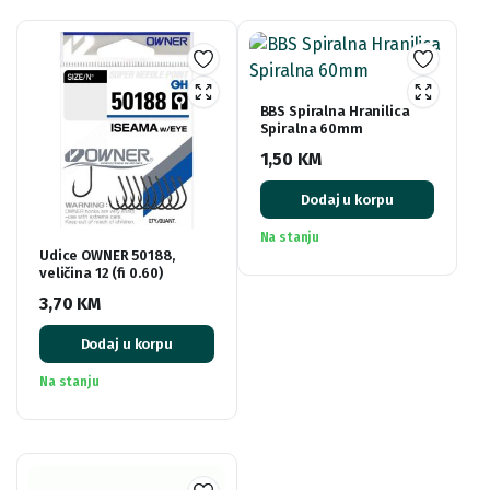
BBS Spiralna Hranilica
Spiralna 60mm
1,50
KM
Dodaj u korpu
Na stanju
Udice OWNER 50188,
veličina 12 (fi 0.60)
3,70
KM
Dodaj u korpu
Na stanju