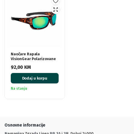
Naočare Rapala
VisionGear Polarizovane
92,00
KM
Dodaj u korpu
Na stanju
Osnovne informacije
Nemanjina Zgrada Linea PP 3A i 3B, Doboj 74000