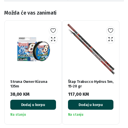
Možda će vas zanimati
Struna Owner Kizuna
Štap Trabucco Hydrus 5m,
135m
15-20 gr
38,00
KM
117,00
KM
Dodaj u korpu
Dodaj u korpu
Na stanju
Na stanju