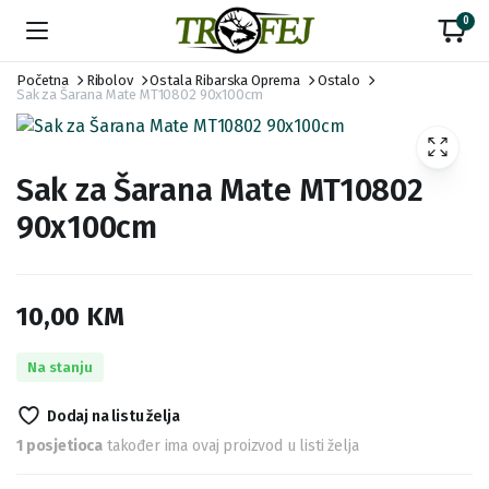
0
Početna
Ribolov
Ostala Ribarska Oprema
Ostalo
Sak za Šarana Mate MT10802 90x100cm
Sak za Šarana Mate MT10802
90x100cm
10,00
KM
Na stanju
Dodaj na listu želja
1 posjetioca
također ima ovaj proizvod u listi želja