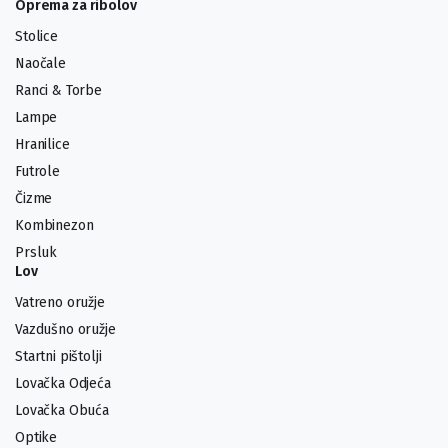
Oprema za ribolov
Stolice
Naočale
Ranci & Torbe
Lampe
Hranilice
Futrole
Čizme
Kombinezon
Prsluk
Lov
Vatreno oružje
Vazdušno oružje
Startni pištolji
Lovačka Odjeća
Lovačka Obuća
Optike