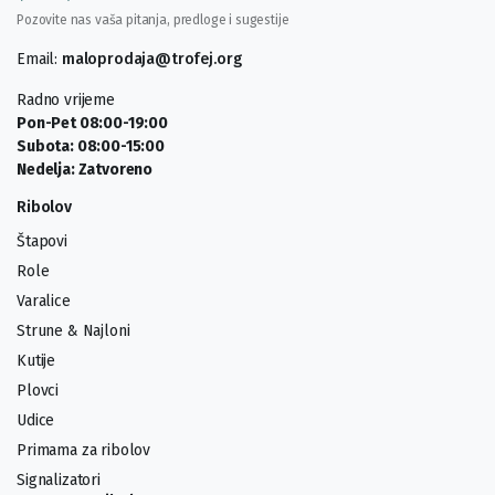
Pozovite nas vaša pitanja, predloge i sugestije
Email:
maloprodaja@trofej.org
Radno vrijeme
Pon-Pet 08:00-19:00
Subota: 08:00-15:00
Nedelja: Zatvoreno
Ribolov
Štapovi
Role
Varalice
Strune & Najloni
Kutije
Plovci
Udice
Primama za ribolov
Signalizatori