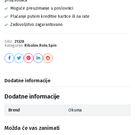
proizvođača
Moguće preuzimanje u poslovnici
Plaćanje putem kreditne kartice ili na rate
Zadovoljstvo zagarantovano
SKU:
21328
Kategorije:
Ribolov
,
Role
,
Spin
Dodatne informacije
Dodatne informacije
Brend
Okuma
Možda će vas zanimati