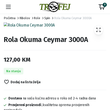
0
Početna
Ribolov
Role
Spin
Rola Okuma Ceymar 3000A
Rola Okuma Ceymar 3000A
127,00
KM
Na stanju
Dodaj na listu želja
Dostava
na vašu kućnu adresu u roku od 2-4 radna dana
Provjereni proizvodi
,kvalitetna oprema provjerenih