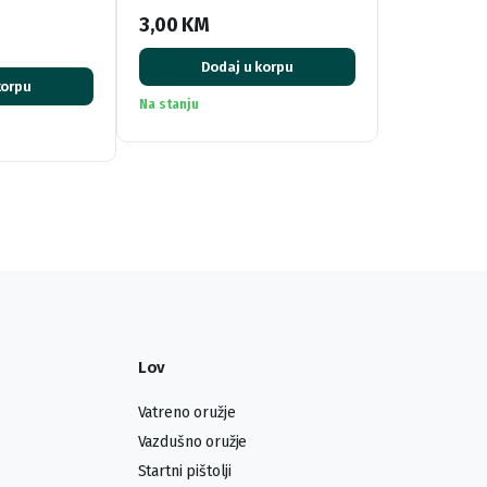
3,00
KM
Dodaj u korpu
korpu
Na stanju
Lov
Vatreno oružje
Vazdušno oružje
Startni pištolji