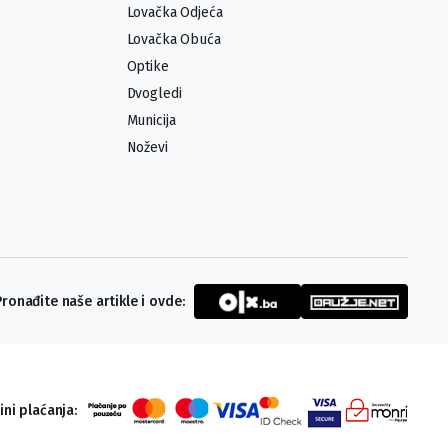
Lovačka Odjeća
Lovačka Obuća
Optike
Dvogledi
Municija
Noževi
Pronađite naše artikle i ovde:
ini plaćanja: