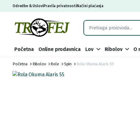
Odredbe & Uslovi
Pravila privatnosti
Načini plaćanja
Početna
Online prodavnica
Lov
Ribolov
O 
Početna
Ribolov
Role
Spin
Rola Okuma Alaris 55