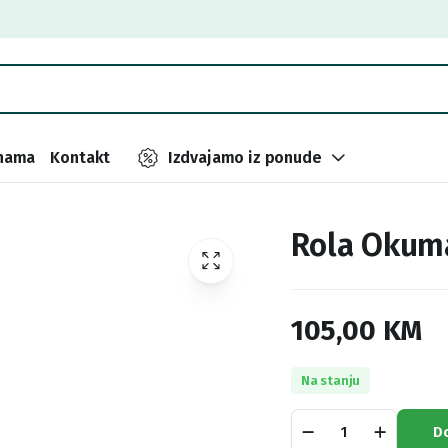
nama
Kontakt
Izdvajamo iz ponude
Rola Okuma
105,00
KM
Na stanju
Rola
D
Okuma