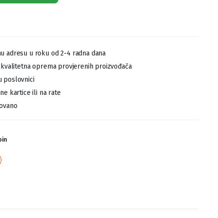
u adresu u roku od 2-4 radna dana
,kvalitetna oprema provjerenih proizvođača
 poslovnici
e kartice ili na rate
tovano
pin