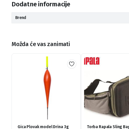
Dodatne informacije
Brend
Možda će vas zanimati
Gica Plovak model Drina 3g
Torba Rapala Sling Ba