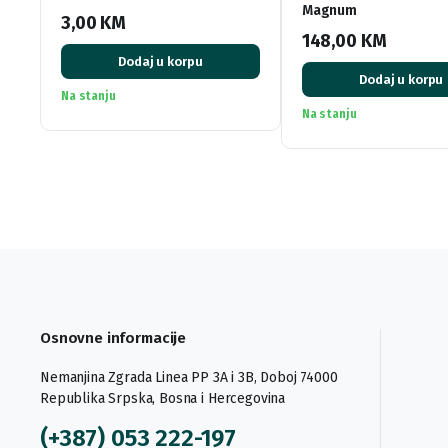
Magnum
3,00
KM
148,00
KM
Dodaj u korpu
Dodaj u korpu
Na stanju
Na stanju
Osnovne informacije
Nemanjina Zgrada Linea PP 3A i 3B, Doboj 74000
Republika Srpska, Bosna i Hercegovina
(+387) 053 222-197