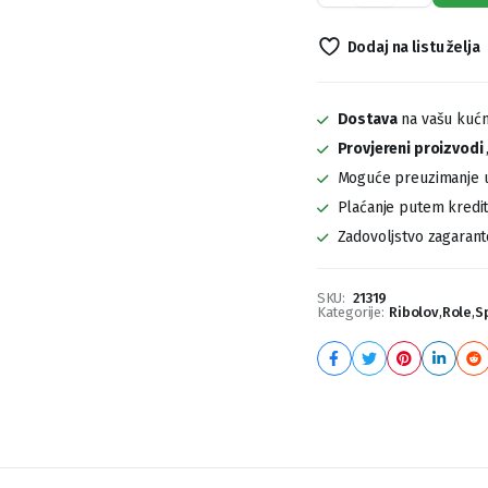
Alaris
55
Dodaj na listu želja
quantity
Dostava
na vašu kućn
Provjereni proizvodi
Moguće preuzimanje u
Plaćanje putem kreditn
Zadovoljstvo zagaran
SKU:
21319
Kategorije:
Ribolov
,
Role
,
S