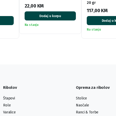
20 gr
22,00
KM
117,00
KM
Dodaj u korpu
Dodaj u 
Na stanju
Na stanju
Ribolov
Oprema za ribolov
Štapovi
Stolice
Role
Naočale
Varalice
Ranci & Torbe