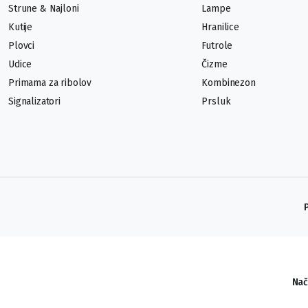
Strune & Najloni
Lampe
Kutije
Hranilice
Plovci
Futrole
Udice
Čizme
Primama za ribolov
Kombinezon
Signalizatori
Prsluk
Nač