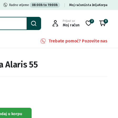
Radno vrijeme
08:00h to 19:00h
Moj račun
Lista želja
Korpa
Prijavi se
2
0
Moj račun
Trebate pomoć? Pozovite nas
 Alaris 55
odaj u korpu