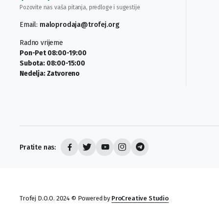
Pozovite nas vaša pitanja, predloge i sugestije
Email:
maloprodaja@trofej.org
Radno vrijeme
Pon-Pet 08:00-19:00
Subota: 08:00-15:00
Nedelja: Zatvoreno
Pratite nas:
Trofej D.O.O. 2024 © Powered by
ProCreative Studio