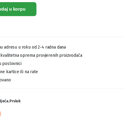
odaj u korpu
u adresu u roku od 2-4 radna dana
,kvalitetna oprema provjerenih proizvođača
 poslovnici
e kartice ili na rate
tovano
djeća
,
Prsluk