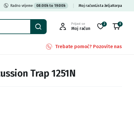
Radno vrijeme
08:00h to 19:00h
Moj račun
Lista želja
Korpa
Prijavi se
2
0
Moj račun
Trebate pomoć? Pozovite nas
cussion Trap 1251N