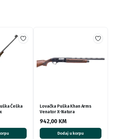
Puška Češka
Lovačka Puška Khan Arms
x
Venator X-Natura
942,00
KM
korpu
Dodaj u korpu