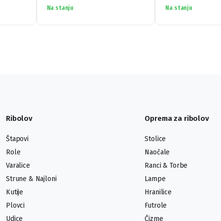
Na stanju
Na stanju
Ribolov
Oprema za ribolov
Štapovi
Stolice
Role
Naočale
Varalice
Ranci & Torbe
Strune & Najloni
Lampe
Kutije
Hranilice
Plovci
Futrole
Udice
Čizme