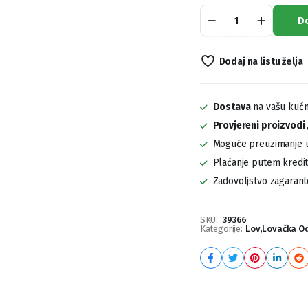
Prsluk
D
Percussion
Trap
1251N
Dodaj na listu želja
quantity
Dostava
na vašu kućn
Provjereni proizvodi
Moguće preuzimanje u
Plaćanje putem kreditn
Zadovoljstvo zagaran
SKU:
39366
Kategorije:
Lov
,
Lovačka O