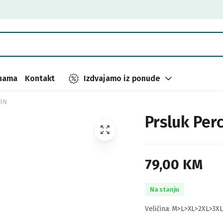
nama
Kontakt
Izdvajamo iz ponude
51N
Prsluk Per
79,00
KM
Na stanju
Veličina: M>L>XL>2XL>3XL