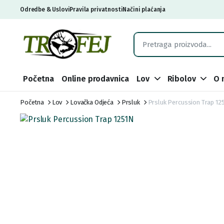
Odredbe & Uslovi
Pravila privatnosti
Načini plaćanja
Početna
Online prodavnica
Lov
Ribolov
O 
Početna
Lov
Lovačka Odjeća
Prsluk
Prsluk Percussion Trap 12