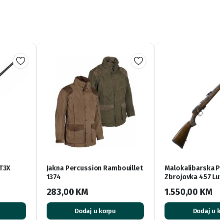
 T3X
Jakna Percussion Rambouillet
Malokalibarska 
1374
Zbrojovka 457 Lu
283,00
KM
1.550,00
KM
Dodaj u korpu
Dodaj u 