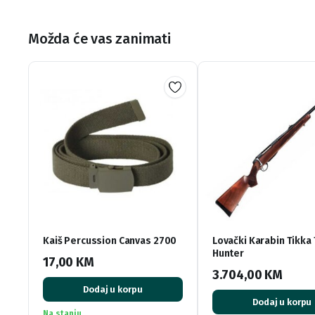
Možda će vas zanimati
Kaiš Percussion Canvas 2700
Lovački Karabin Tikka
Hunter
17,00
KM
3.704,00
KM
Dodaj u korpu
Dodaj u korpu
Na stanju