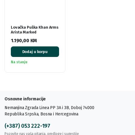
Lovačka Puška Khan Arms
Arista Marked
1.190,00
KM
Dodaj u korpu
Na stanju
Osnovne informacije
Nemanjina Zgrada Linea PP 3A i 3B, Doboj 74000
Republika Srpska, Bosna i Hercegovina
(+387) 053 222-197
Pozovite nas vaša pitanja, predloge i sugestije