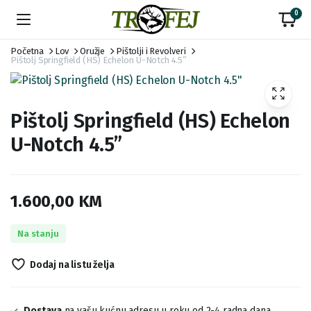
0
Početna
Lov
Oružje
Pištolji i Revolveri
Pištolj Springfield (HS) Echelon U-Notch 4.5”
Pištolj Springfield (HS) Echelon
U-Notch 4.5”
1.600,00
KM
Na stanju
Dodaj na listu želja
Dostava
na vašu kućnu adresu u roku od 2-4 radna dana