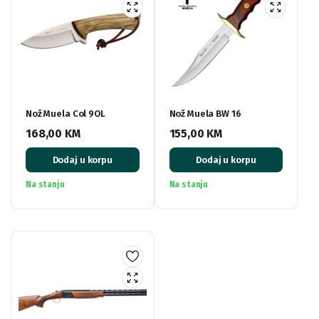
Nož Muela Col 9OL
Nož Muela BW 16
168,00
KM
155,00
KM
Dodaj u korpu
Dodaj u korpu
Na stanju
Na stanju