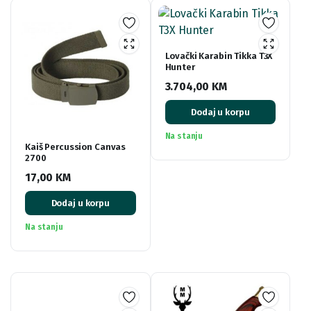
Lovački Karabin Tikka T3X
Hunter
3.704,00
KM
Dodaj u korpu
Na stanju
Kaiš Percussion Canvas
2700
17,00
KM
Dodaj u korpu
Na stanju