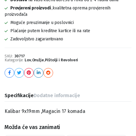
Provjereni proizvodi
,kvalitetna oprema provjerenih
proizvođača
Moguće preuzimanje u poslovnici
Plaćanje putem kreditne kartice ili na rate
Zadovoljstvo zagarantovano
SKU:
30717
Kategorije:
Lov
,
Oružje
,
Pištolji i Revolveri
Specifikacije
Dodatne informacije
Kalibar 9x19mm ,Magacin 17 komada
Možda će vas zanimati