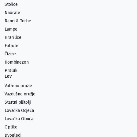
Stolice
Naočale
Ranci & Torbe
Lampe
Hranilice
Futrole
Čizme
Kombinezon
Prsluk
Lov
Vatreno oružje
Vazdušno oružje
Startni pištolji
Lovačka Odjeća
Lovačka Obuća
Optike
Dvogledi