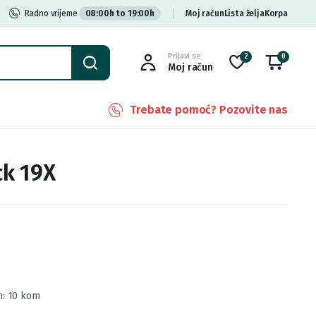
Radno vrijeme
08:00h to 19:00h
Moj račun
Lista želja
Korpa
Prijavi se
2
0
Moj račun
Trebate pomoć? Pozovite nas
ck 19X
n: 10 kom