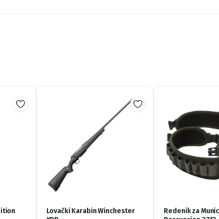
ition
Lovački Karabin Winchester
Redenik za Munic