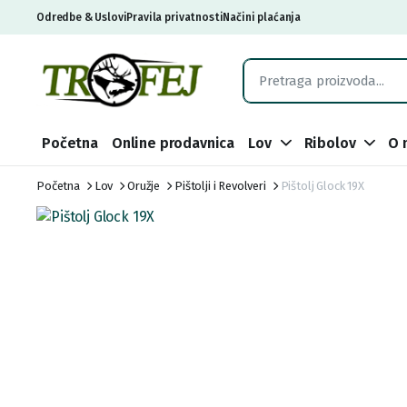
Odredbe & Uslovi
Pravila privatnosti
Načini plaćanja
Početna
Online prodavnica
Lov
Ribolov
O 
Početna
Lov
Oružje
Pištolji i Revolveri
Pištolj Glock 19X