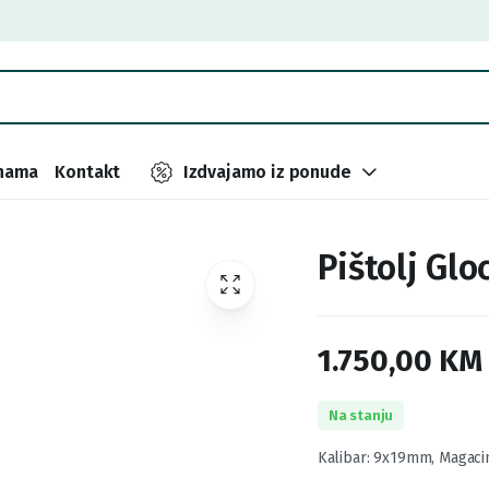
nama
Kontakt
Izdvajamo iz ponude
Pištolj Glo
1.750,00
KM
Na stanju
Kalibar: 9x19mm, Magaci