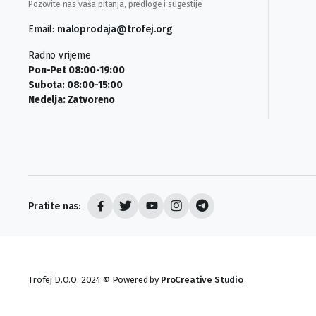
Pozovite nas vaša pitanja, predloge i sugestije
Email:
maloprodaja@trofej.org
Radno vrijeme
Pon-Pet 08:00-19:00
Subota: 08:00-15:00
Nedelja: Zatvoreno
Pratite nas:
Trofej D.O.O. 2024 © Powered by
ProCreative Studio