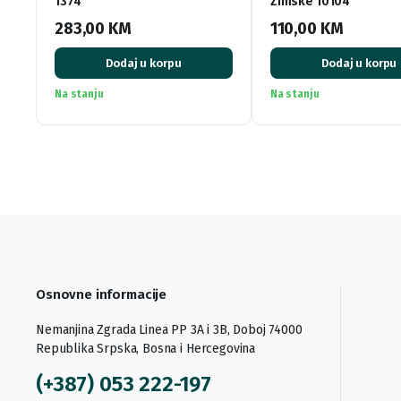
1374
Zimske 10104
283,00
KM
110,00
KM
Dodaj u korpu
Dodaj u korpu
Na stanju
Na stanju
Osnovne informacije
Nemanjina Zgrada Linea PP 3A i 3B, Doboj 74000
Republika Srpska, Bosna i Hercegovina
(+387) 053 222-197