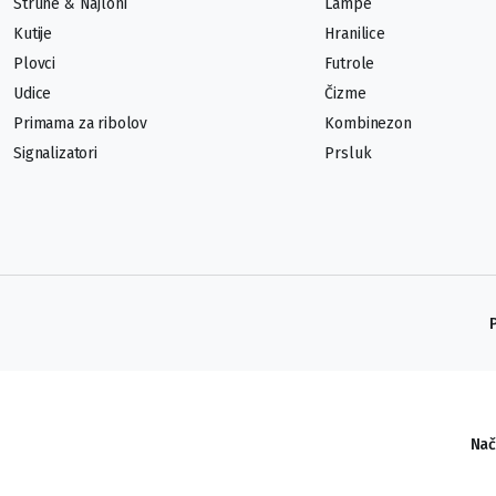
Strune & Najloni
Lampe
Kutije
Hranilice
Plovci
Futrole
Udice
Čizme
Primama za ribolov
Kombinezon
Signalizatori
Prsluk
Nač