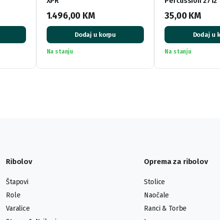
XPR
Percussion 2712
1.496,00
KM
35,00
KM
Dodaj u korpu
Dodaj u 
Na stanju
Na stanju
Ribolov
Oprema za ribolov
Štapovi
Stolice
Role
Naočale
Varalice
Ranci & Torbe