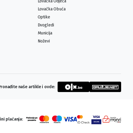
Lovačka Odjeća
Lovačka Obuća
Optike
Dvogledi
Municija
Noževi
Pronađite naše artikle i ovde:
ini plaćanja: