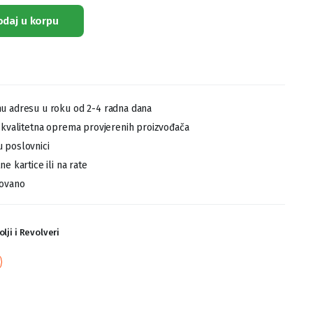
odaj u korpu
u adresu u roku od 2-4 radna dana
,kvalitetna oprema provjerenih proizvođača
 poslovnici
e kartice ili na rate
tovano
olji i Revolveri