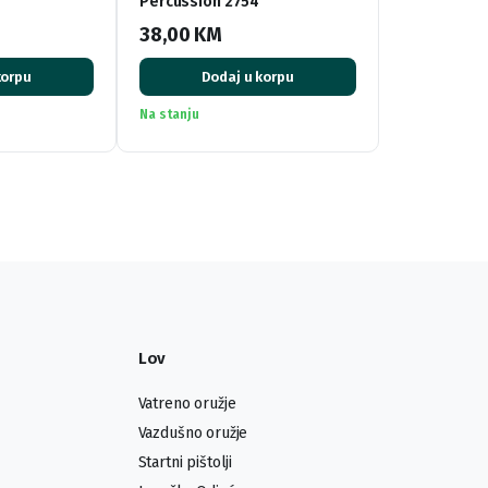
Percussion 2754
38,00
KM
korpu
Dodaj u korpu
Na stanju
Lov
Vatreno oružje
Vazdušno oružje
Startni pištolji