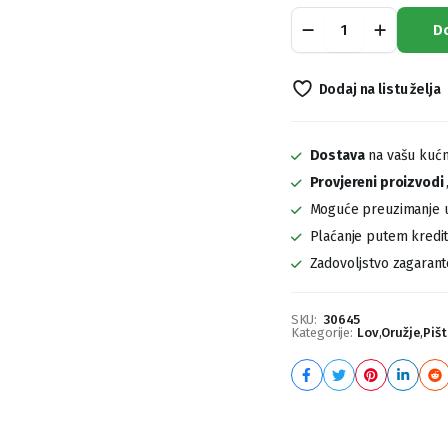
Pištolj
D
Glock
19X
quantity
Dodaj na listu želja
Dostava
na vašu kućn
Provjereni proizvodi
Moguće preuzimanje u
Plaćanje putem kreditn
Zadovoljstvo zagaran
SKU:
30645
Kategorije:
Lov
,
Oružje
,
Pišt