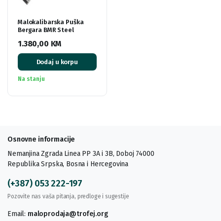
Malokalibarska Puška
Bergara BMR Steel
1.380,00
KM
Dodaj u korpu
Na stanju
Osnovne informacije
Nemanjina Zgrada Linea PP 3A i 3B, Doboj 74000
Republika Srpska, Bosna i Hercegovina
(+387) 053 222-197
Pozovite nas vaša pitanja, predloge i sugestije
Email:
maloprodaja@trofej.org