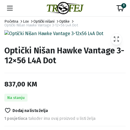
0
Početna
Lov
Optički nišani
Optike
Optički Nišan Hawke Vantage 3-12×56 L4A Dot
Optički Nišan Hawke Vantage 3-
12×56 L4A Dot
837,00
KM
Na stanju
Dodaj na listu želja
1 posjetioca
također ima ovaj proizvod u listi želja