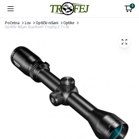
0
Početna
Lov
Optički nišani
Optike
Optički Nišan Bushnell Trophy 2-7×36