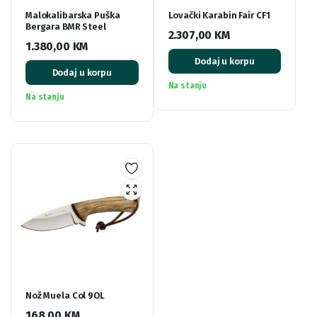
Malokalibarska Puška
Lovački Karabin Fair CF1
Bergara BMR Steel
2.307,00
KM
1.380,00
KM
Dodaj u korpu
Dodaj u korpu
Na stanju
Na stanju
Nož Muela Col 9OL
168,00
KM