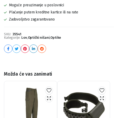
Moguće preuzimanje u poslovnici
Plaćanje putem kreditne kartice ili na rate
Zadovoljstvo zagarantovano
SKU:
35541
Kategorije:
Lov
,
Optički nišani
,
Optike
Možda će vas zanimati