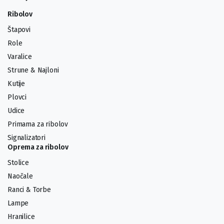
Ribolov
Štapovi
Role
Varalice
Strune & Najloni
Kutije
Plovci
Udice
Primama za ribolov
Signalizatori
Oprema za ribolov
Stolice
Naočale
Ranci & Torbe
Lampe
Hranilice