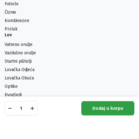
Futrole
Čizme
Kombinezon
Prsluk
Lov
Vatreno oružje
Vazdušno oružje
Startni pištolji
Lovačka Odjeća
Lovačka Obuća
Optike
Dvogledi
Municija
Optički
Dodaj u korpu
Nišan
Noževi
Shop
Pretraga
Lista Želja
Moj Račun
Kategorije
Bushnell
Trophy
2-
Pratite nas:
7x36