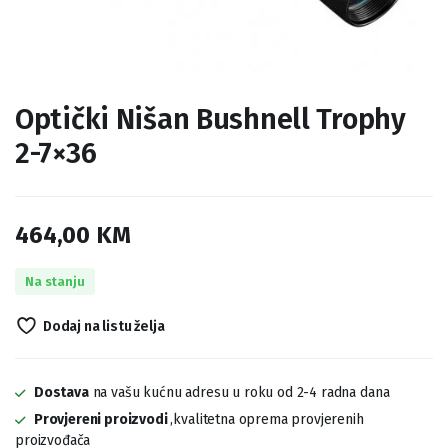
Optički Nišan Bushnell Trophy
2-7×36
464,00
KM
Na stanju
Dodaj na listu želja
Dostava
na vašu kućnu adresu u roku od 2-4 radna dana
Provjereni proizvodi
,kvalitetna oprema provjerenih
proizvođača