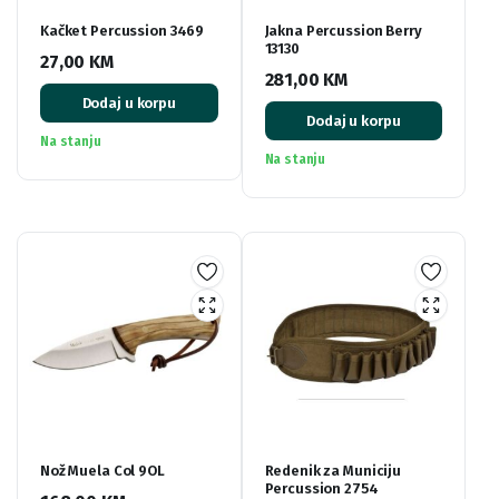
Kačket Percussion 3469
Jakna Percussion Berry
13130
27,00
KM
281,00
KM
Dodaj u korpu
Dodaj u korpu
Na stanju
Na stanju
Nož Muela Col 9OL
Redenik za Municiju
Percussion 2754