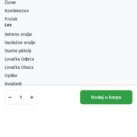
Čizme
Kombinezon
Prsluk
Lov
Vatreno oružje
Vazdušno oružje
Startni pištolji
Lovačka Odjeća
Lovačka Obuća
Optike
Dvogledi
Municija
Nož
Dodaj u korpu
Pro
Noževi
Shop
Pretraga
Lista Želja
Moj Račun
Kategorije
Hunt
King
PHAC023
Pratite nas:
quantity