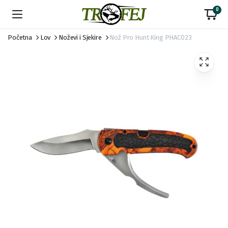
0
Početna
Lov
Noževi i Sjekire
Nož Pro Hunt King PHAC023