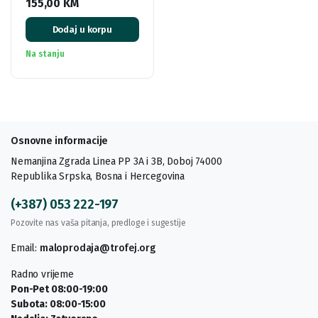
155,00
KM
Dodaj u korpu
Na stanju
Osnovne informacije
Nemanjina Zgrada Linea PP 3A i 3B, Doboj 74000
Republika Srpska, Bosna i Hercegovina
(+387) 053 222-197
Pozovite nas vaša pitanja, predloge i sugestije
Email:
maloprodaja@trofej.org
Radno vrijeme
Pon-Pet 08:00-19:00
Subota: 08:00-15:00