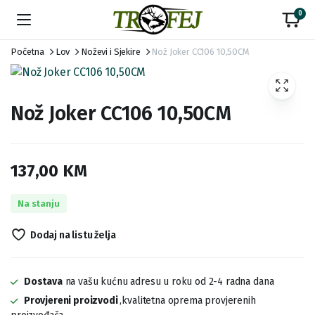
0
Početna
Lov
Noževi i Sjekire
Nož Joker CC106 10,50CM
Nož Joker CC106 10,50CM
137,00
KM
Na stanju
Dodaj na listu želja
Dostava
na vašu kućnu adresu u roku od 2-4 radna dana
Provjereni proizvodi
,kvalitetna oprema provjerenih