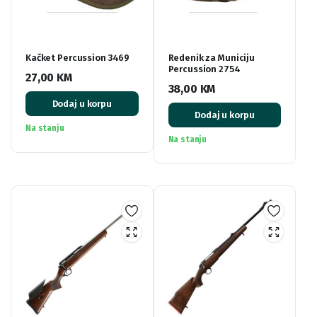
Kačket Percussion 3469
Redenik za Municiju
Percussion 2754
27,00
KM
38,00
KM
Dodaj u korpu
Dodaj u korpu
Na stanju
Na stanju