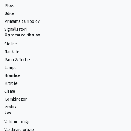
Plovci
Udice
Primama za ribolov
Signalizatori
Oprema za ribolov
Stolice
Naočale
Ranci & Torbe
Lampe
Hranilice
Futrole
Čizme
Kombinezon
Prsluk
Lov
Vatreno oružje
Vazdušno oružje