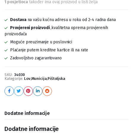
1 posjetioca
također ima ovaj proizvod u listi želja
Dostava
na vašu kućnu adresu u roku od 2-4 radna dana
Provjereni proizvodi
,kvalitetna oprema provjerenih
proizvođača
Moguće preuzimanje u poslovnici
Plaćanje putem kreditne kartice ili na rate
Zadovoljstvo zagarantovano
SKU:
34030
Kategorije:
Lov
,
Municija
,
Pištoljska
Dodatne informacije
Dodatne informacije