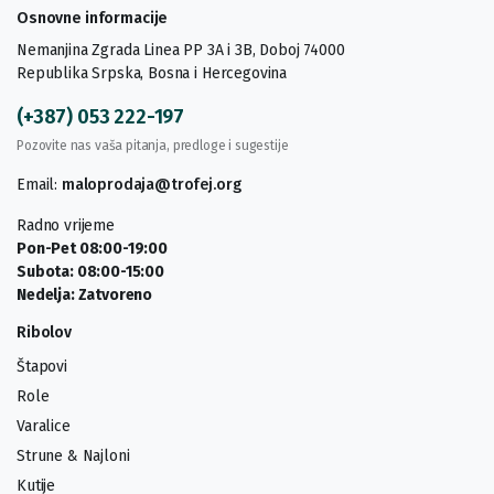
Osnovne informacije
Nemanjina Zgrada Linea PP 3A i 3B, Doboj 74000
Republika Srpska, Bosna i Hercegovina
(+387) 053 222-197
Pozovite nas vaša pitanja, predloge i sugestije
Email:
maloprodaja@trofej.org
Radno vrijeme
Pon-Pet 08:00-19:00
Subota: 08:00-15:00
Nedelja: Zatvoreno
Ribolov
Štapovi
Role
Varalice
Strune & Najloni
Kutije