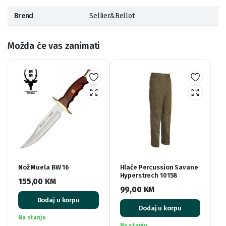
Brend
Sellier&Bellot
Možda će vas zanimati
Nož Muela BW 16
Hlače Percussion Savane
Hyperstrech 10158
155,00
KM
99,00
KM
Dodaj u korpu
Dodaj u korpu
Na stanju
Na stanju