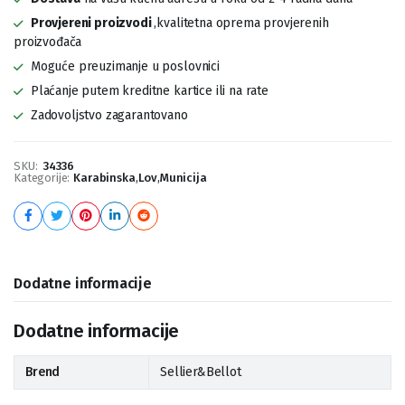
Provjereni proizvodi
,kvalitetna oprema provjerenih
proizvođača
Moguće preuzimanje u poslovnici
Plaćanje putem kreditne kartice ili na rate
Zadovoljstvo zagarantovano
SKU:
34336
Kategorije:
Karabinska
,
Lov
,
Municija
Dodatne informacije
Dodatne informacije
Brend
Sellier&Bellot