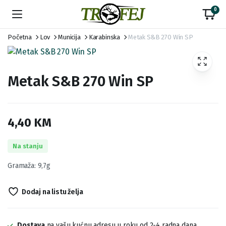
0
Početna
Lov
Municija
Karabinska
Metak S&B 270 Win SP
Metak S&B 270 Win SP
4,40
KM
Na stanju
Gramaža: 9,7g
Dodaj na listu želja
Dostava
na vašu kućnu adresu u roku od 2-4 radna dana