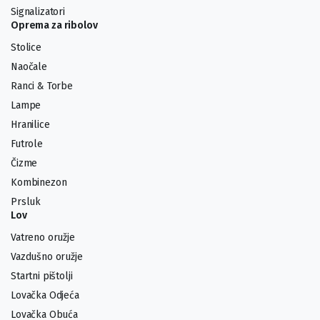
Signalizatori
Oprema za ribolov
Stolice
Naočale
Ranci & Torbe
Lampe
Hranilice
Futrole
Čizme
Kombinezon
Prsluk
Lov
Vatreno oružje
Vazdušno oružje
Startni pištolji
Lovačka Odjeća
Lovačka Obuća