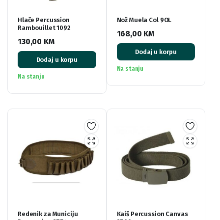
Hlače Percussion
Nož Muela Col 9OL
Rambouillet 1092
168,00
KM
130,00
KM
Dodaj u korpu
Dodaj u korpu
Na stanju
Na stanju
Redenik za Municiju
Kaiš Percussion Canvas