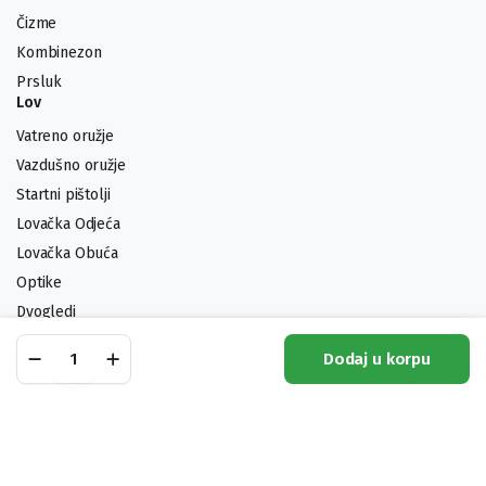
Čizme
Kombinezon
Prsluk
Lov
Vatreno oružje
Vazdušno oružje
Startni pištolji
Lovačka Odjeća
Lovačka Obuća
Optike
Dvogledi
Municija
Marker
Dodaj u korpu
Prsluk
Noževi
Shop
Pretraga
Lista Želja
Moj Račun
Kategorije
Deerhunter
4118
quantity
Pratite nas: