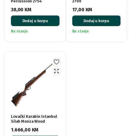
Percussion 2754
2700
38,00
KM
17,00
KM
Dodaj u korpu
Dodaj u korpu
Na stanju
Na stanju
Lovački Karabin Istanbul
Silah Monza Wood
1.666,00
KM