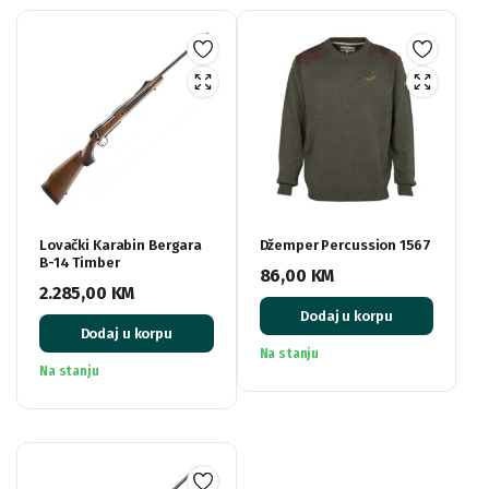
Lovački Karabin Bergara
Džemper Percussion 1567
B-14 Timber
86,00
KM
2.285,00
KM
Dodaj u korpu
Dodaj u korpu
Na stanju
Na stanju