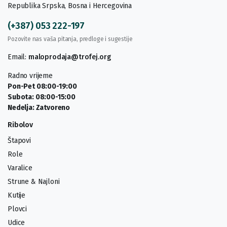
Republika Srpska, Bosna i Hercegovina
(+387) 053 222-197
Pozovite nas vaša pitanja, predloge i sugestije
Email:
maloprodaja@trofej.org
Radno vrijeme
Pon-Pet 08:00-19:00
Subota: 08:00-15:00
Nedelja: Zatvoreno
Ribolov
Štapovi
Role
Varalice
Strune & Najloni
Kutije
Plovci
Udice