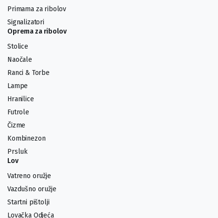
Primama za ribolov
Signalizatori
Oprema za ribolov
Stolice
Naočale
Ranci & Torbe
Lampe
Hranilice
Futrole
Čizme
Kombinezon
Prsluk
Lov
Vatreno oružje
Vazdušno oružje
Startni pištolji
Lovačka Odjeća