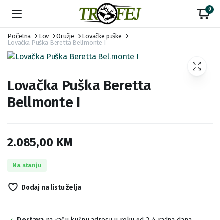
0
Početna
Lov
Oružje
Lovačke puške
Lovačka Puška Beretta Bellmonte I
Lovačka Puška Beretta
Bellmonte I
2.085,00
KM
Na stanju
Dodaj na listu želja
Dostava
na vašu kućnu adresu u roku od 2-4 radna dana