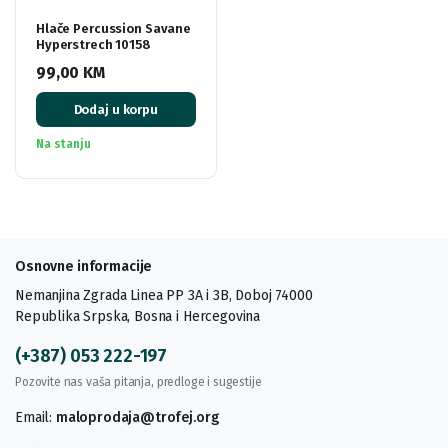
Hlače Percussion Savane
Hyperstrech 10158
99,00
KM
Dodaj u korpu
Na stanju
Osnovne informacije
Nemanjina Zgrada Linea PP 3A i 3B, Doboj 74000
Republika Srpska, Bosna i Hercegovina
(+387) 053 222-197
Pozovite nas vaša pitanja, predloge i sugestije
Email:
maloprodaja@trofej.org