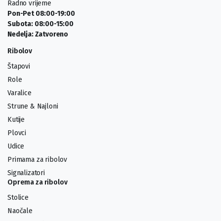
Radno vrijeme
Pon-Pet 08:00-19:00
Subota: 08:00-15:00
Nedelja: Zatvoreno
Ribolov
Štapovi
Role
Varalice
Strune & Najloni
Kutije
Plovci
Udice
Primama za ribolov
Signalizatori
Oprema za ribolov
Stolice
Naočale