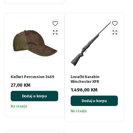
Kačket Percussion 3469
Lovački Karabin
Winchester XPR
27,00
KM
1.496,00
KM
Dodaj u korpu
Dodaj u korpu
Na stanju
Na stanju