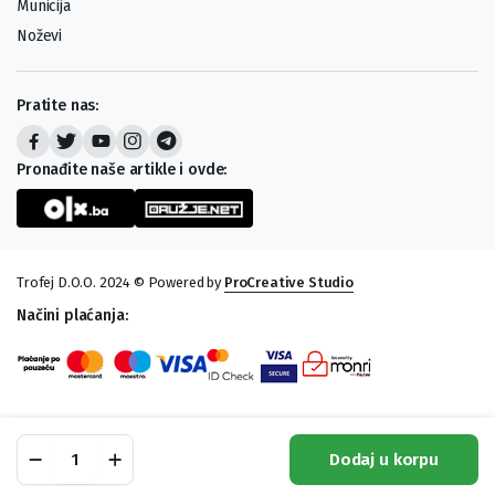
Municija
Noževi
Pratite nas:
Pronađite naše artikle i ovde:
Trofej D.O.O. 2024 © Powered by
ProCreative Studio
Načini plaćanja:
Lovačka
Dodaj u korpu
Puška
Shop
Pretraga
Lista Želja
Moj Račun
Kategorije
Benelli