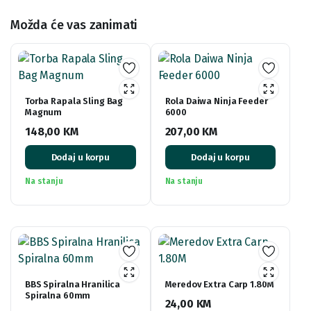
Možda će vas zanimati
Torba Rapala Sling Bag
Rola Daiwa Ninja Feeder
Magnum
6000
148,00
KM
207,00
KM
Dodaj u korpu
Dodaj u korpu
Na stanju
Na stanju
BBS Spiralna Hranilica
Meredov Extra Carp 1.80M
Spiralna 60mm
24,00
KM