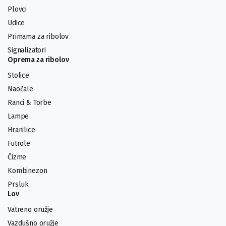
Plovci
Udice
Primama za ribolov
Signalizatori
Oprema za ribolov
Stolice
Naočale
Ranci & Torbe
Lampe
Hranilice
Futrole
Čizme
Kombinezon
Prsluk
Lov
Vatreno oružje
Vazdušno oružje