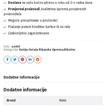
Dostava
na vašu kućnu adresu u roku od 2-4 radna dana
Provjereni proizvodi
,kvalitetna oprema provjerenih
proizvođača
Moguće preuzimanje u poslovnici
Plaćanje putem kreditne kartice ili na rate
Zadovoljstvo zagarantovano
SKU:
44961
Kategorije:
Kutije
,
Ostala Ribarska Oprema
,
Ribolov
Dodatne informacije
Dodatne informacije
Brend
Mate