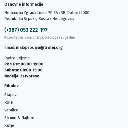
Osnovne informacije
Nemanjina Zgrada Linea PP 3A i 3B, Doboj 74000
Republika Srpska, Bosna i Hercegovina
(+387) 053 222-197
Pozovite nas vaša pitanja, predloge i sugestije
Email:
maloprodaja@trofej.org
Radno vrijeme
Pon-Pet 08:00-19:00
Subota: 08:00-15:00
Nedelja: Zatvoreno
Ribolov
Štapovi
Role
Varalice
Strune & Najloni
Kutije