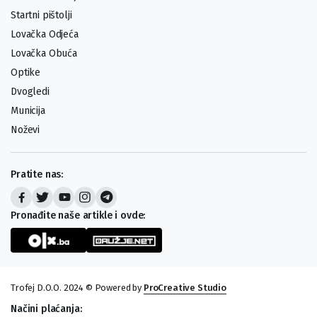
Startni pištolji
Lovačka Odjeća
Lovačka Obuća
Optike
Dvogledi
Municija
Noževi
Pratite nas:
Pronađite naše artikle i ovde:
Trofej D.O.O. 2024 © Powered by
ProCreative Studio
Načini plaćanja: